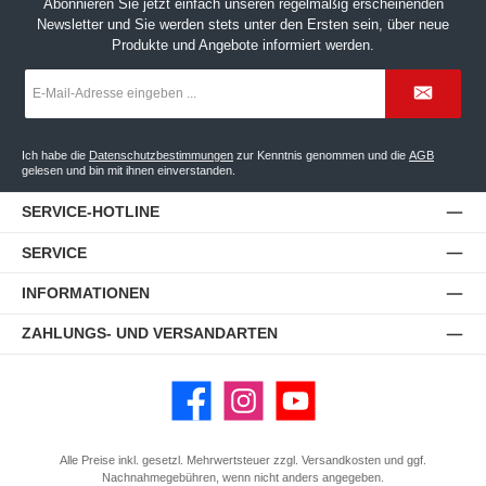
Abonnieren Sie jetzt einfach unseren regelmäßig erscheinenden
Newsletter und Sie werden stets unter den Ersten sein, über neue
Produkte und Angebote informiert werden.
E-
Mail-
Adresse
*
Ich habe die
Datenschutzbestimmungen
zur Kenntnis genommen und die
AGB
gelesen und bin mit ihnen einverstanden.
SERVICE-HOTLINE
SERVICE
INFORMATIONEN
ZAHLUNGS- UND VERSANDARTEN
Facebook
Instagram
YouTube
Alle Preise inkl. gesetzl. Mehrwertsteuer zzgl.
Versandkosten
und ggf.
Nachnahmegebühren, wenn nicht anders angegeben.