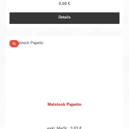
0,00 €
Details
Rabatt
%
Malstock Pajarito
exkl. MwSt.: 3,83 €