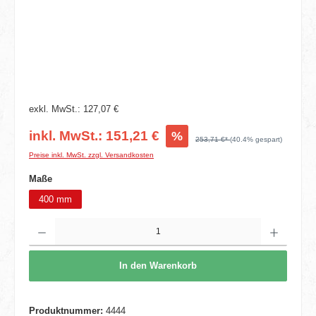
exkl. MwSt.: 127,07 €
inkl. MwSt.: 151,21 €
%
253,71 €*
(40.4% gespart)
Preise inkl. MwSt. zzgl. Versandkosten
auswählen
Maße
400 mm
Produkt Anzahl: Gib den gewünschten Wert ein oder benutze die Schaltflächen um die 
In den Warenkorb
Produktnummer:
4444