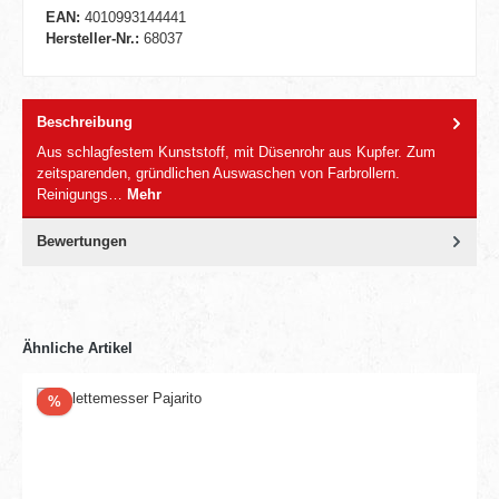
EAN:
4010993144441
Hersteller-Nr.:
68037
Beschreibung
Aus schlagfestem Kunststoff, mit Düsenrohr aus Kupfer. Zum
zeitsparenden, gründlichen Auswaschen von Farbrollern.
Reinigungs…
Mehr
Bewertungen
Ähnliche Artikel
Rabatt
%