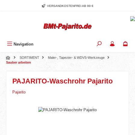
Zum Hauptinhalt springen
VERSANDKOSTENFREI AB 99 €
Navigation
SORTIMENT
Maler-, Tapezier- & WDVS-Werkzeuge
Sauber arbeiten
PAJARITO-Waschrohr Pajarito
Pajarito
Bildergalerie überspringen