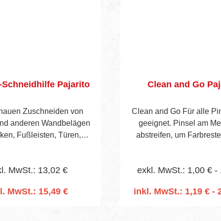
Schneidhilfe Pajarito
Clean and Go Paj
nauen Zuschneiden von
Clean and Go Für alle Pi
und anderen Wandbelägen
geeignet. Pinsel am Meta
ken, Fußleisten, Türen,
abstreifen, um Farbrest
 usw. Aus verzugsfreiem
Pinselborsten zu entfern
llprofil mit Edelstahlkante.
kann der Pinsel im Topf 
l. MwSt.: 13,02 €
exkl. MwSt.: 1,00 € -
werden, Schmutz und alte
werden später durch Ent
l. MwSt.: 15,49 €
inkl. MwSt.: 1,19 € - 
innen liegenden Beutels 
n den Warenkorb
In den Warenko