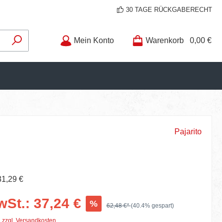
30 TAGE RÜCKGABERECHT
Mein Konto
Warenkorb
0,00 €
Pajarito
31,29 €
wSt.: 37,24 €
%
62,48 €*
(40.4% gespart)
. zzgl. Versandkosten