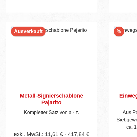
In den Warenkorb
Rabatt
Ausverkauft
%
Metall-Signierschablone
Einweg
Pajarito
Kompletter Satz von a - z.
Aus Pa
Siebgewe
ca. 1
exkl. MwSt.: 11,61 € - 417,84 €
farb