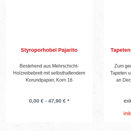
Styroporhobel Pajarito
Tapeten-
Bestehend aus Mehrschicht-
Zum ge
Holzreibebrett mit selbsthaftendem
Tapeten 
Korundpapier, Korn 16
an Dec
Fenstern
Leichtmeta
0,00 € - 47,90 € *
exk
ink
I