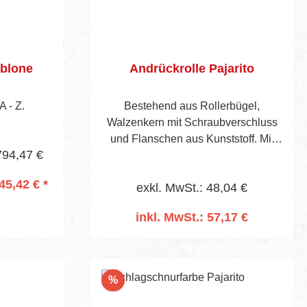
ablone
Andrückrolle Pajarito
A - Z.
Bestehend aus Rollerbügel,
Walzenkern mit Schraubverschluss
und Flanschen aus Kunststoff. Mit
794,47 €
Bezug aus 6,5 mm starkem
Moosgummi.
45,42 € *
exkl. MwSt.: 48,04 €
inkl. MwSt.: 57,17 €
rb
In den Warenkorb
Rabatt
%