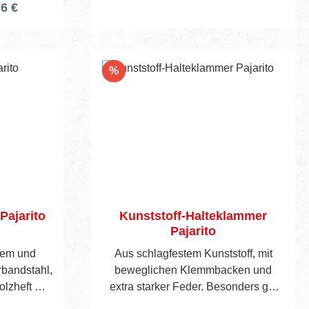
76 €
Rabatt
%
Pajarito
Kunststoff-Halteklammer
Pajarito
tem und
Aus schlagfestem Kunststoff, mit
rbandstahl,
beweglichen Klemmbacken und
olzheft mit
extra starker Feder. Besonders gut
.
geeignet zum Befestigen von