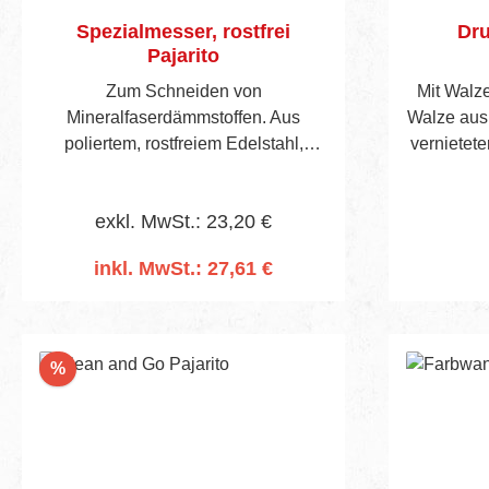
Spezialmesser, rostfrei
Dru
Pajarito
Zum Schneiden von
Mit Walz
Mineralfaserdämmstoffen. Aus
Walze aus
poliertem, rostfreiem Edelstahl,
vernietete
beidseitig angeschliffener Wate mit
Bügel mit
Spezialzahnung und Holzgriff.
Bügelu
exkl. MwSt.: 23,20 €
inkl. MwSt.: 27,61 €
In den Warenkorb
Rabatt
%