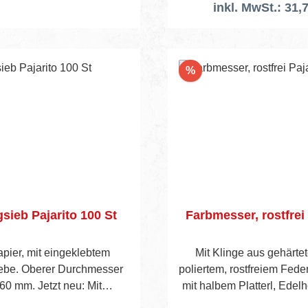
inkl. MwSt.: 31,
Rabatt
%
sieb Pajarito 100 St
Farbmesser, rostfrei 
pier, mit eingeklebtem
Mit Klinge aus gehärte
be. Oberer Durchmesser
poliertem, rostfreiem Fede
60 mm. Jetzt neu: Mit
mit halbem Platterl, Edelh
codiertem High-Tech-
2 Messingnieten