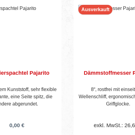
Ausverkauft
erspachtel Pajarito
Dämmstoffmesser P
m Kunststoff, sehr flexible
8“, rostfrei mit einse
nte, eine Seite spitz, die
Wellenschliff, ergonomisc
ndere abgerundet.
Griffglocke.
0,00 €
exkl. MwSt.: 26,