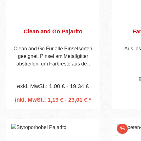
Clean and Go Pajarito
Fa
Clean and Go Für alle Pinselsorten
Aus lö
geeignet. Pinsel am Metallgitter
abstreifen, um Farbreste aus den
Pinselborsten zu entfernen. Danach
0
kann der Pinsel im Topf aufbewahrt
exkl. MwSt.: 1,00 € - 19,34 €
werden, Schmutz und alte Farbreste
werden später durch Entfernen des
inkl. MwSt.: 1,19 € - 23,01 € *
innen liegenden Beutels entsorgt.
In den Warenkorb
Rabatt
%