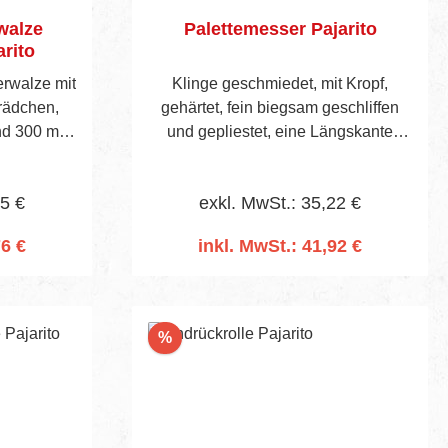
walze
Palettemesser Pajarito
arito
erwalze mit
Klinge geschmiedet, mit Kropf,
rädchen,
gehärtet, fein biegsam geschliffen
und 300 mm
und gepliestet, eine Längskante
.
spitz, mit eingeharztem Spitzerl,
Edelholzheft mit Messingband.
65 €
exkl. MwSt.: 35,22 €
76 €
inkl. MwSt.: 41,92 €
rb
In den Warenkorb
Rabatt
%