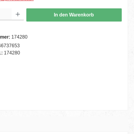
ib den gewünschten Wert ein oder benutze die Schaltflächen um die Anzahl zu er
In den Warenkorb
mer:
174280
46737653
.:
174280