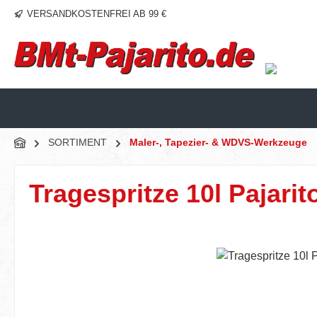
VERSANDKOSTENFREI AB 99 €
m Hauptinhalt springen
Zur Suche springen
Zur Hauptnavigation springen
SORTIMENT
Maler-, Tapezier- & WDVS-Werkzeuge
Tragespritze 10l Pajarit
Bildergalerie überspringen