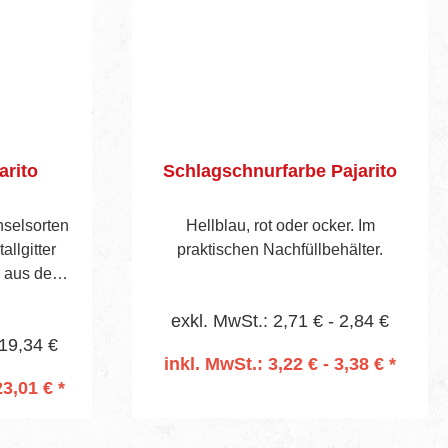
arito
Schlagschnurfarbe Pajarito
nselsorten
Hellblau, rot oder ocker. Im
llgitter
praktischen Nachfüllbehälter.
e aus den
en. Danach
exkl. MwSt.: 2,71 € - 2,84 €
aufbewahrt
 19,34 €
 Farbreste
inkl. MwSt.: 3,22 € - 3,38 € *
fernen des
23,01 € *
entsorgt.
rb
In den Warenkorb