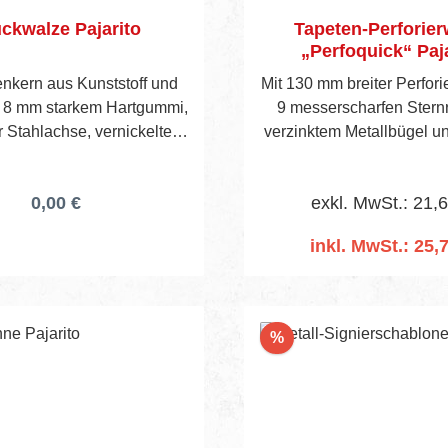
ckwalze Pajarito
Tapeten-Perforier
„Perfoquick“ Paj
enkern aus Kunststoff und
Mit 130 mm breiter Perfori
 8 mm starkem Hartgummi,
9 messerscharfen Stern
r Stahlachse, vernickeltem
verzinktem Metallbügel 
 2 Auflage -stützen an der
langem Holzstiel
nterseite und Holzheft.
0,00 €
exkl. MwSt.: 21,
inkl. MwSt.: 25,
In den Warenko
Rabatt
%