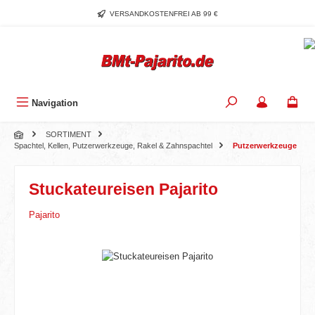
Zum Hauptinhalt springen
VERSANDKOSTENFREI AB 99 €
Navigation
SORTIMENT
Spachtel, Kellen, Putzerwerkzeuge, Rakel & Zahnspachtel
Putzerwerkzeuge
Stuckateureisen Pajarito
Pajarito
Bildergalerie überspringen