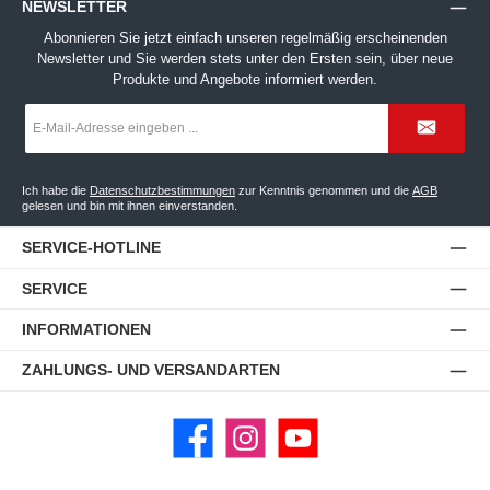
NEWSLETTER
Abonnieren Sie jetzt einfach unseren regelmäßig erscheinenden
Newsletter und Sie werden stets unter den Ersten sein, über neue
Produkte und Angebote informiert werden.
E-
Mail-
Adresse
*
Ich habe die
Datenschutzbestimmungen
zur Kenntnis genommen und die
AGB
gelesen und bin mit ihnen einverstanden.
SERVICE-HOTLINE
SERVICE
INFORMATIONEN
ZAHLUNGS- UND VERSANDARTEN
Facebook
Instagram
YouTube