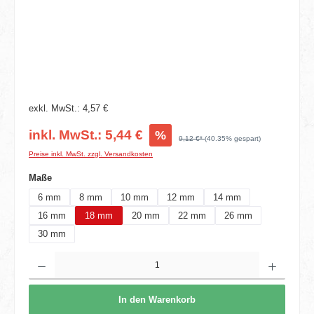
exkl. MwSt.: 4,57 €
inkl. MwSt.: 5,44 €
%
9,12 €*
(40.35% gespart)
Preise inkl. MwSt. zzgl. Versandkosten
auswählen
Maße
6 mm
8 mm
10 mm
12 mm
14 mm
16 mm
18 mm
20 mm
22 mm
26 mm
30 mm
Produkt Anzahl: Gib den gewünschten Wert ein oder benutze die Schaltflächen um die 
In den Warenkorb