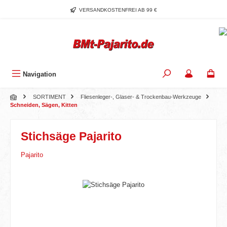
Zum Hauptinhalt springen
VERSANDKOSTENFREI AB 99 €
Navigation
SORTIMENT
Fliesenleger-, Glaser- & Trockenbau-Werkzeuge
Schneiden, Sägen, Kitten
Stichsäge Pajarito
Pajarito
Bildergalerie überspringen