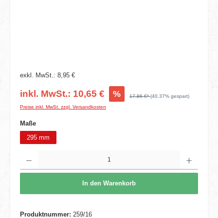
exkl. MwSt.: 8,95 €
inkl. MwSt.: 10,65 €
%
17,86 €*
(40.37% gespart)
Preise inkl. MwSt. zzgl. Versandkosten
auswählen
Maße
295 mm
Produkt Anzahl: Gib den gewünschten Wert ein oder benutze die Schaltflächen um die 
In den Warenkorb
Produktnummer:
259/16