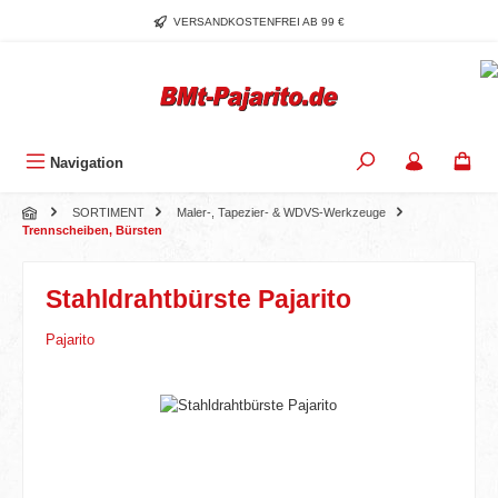
Zum Hauptinhalt springen
VERSANDKOSTENFREI AB 99 €
Navigation
SORTIMENT
Maler-, Tapezier- & WDVS-Werkzeuge
Trennscheiben, Bürsten
Stahldrahtbürste Pajarito
Pajarito
Bildergalerie überspringen