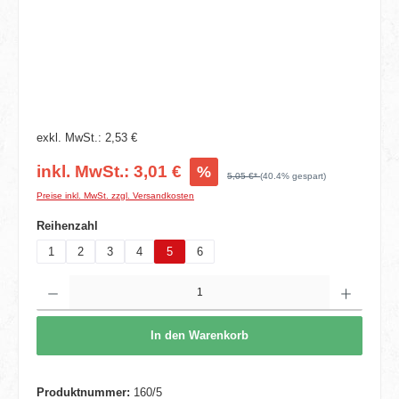
exkl. MwSt.: 2,53 €
inkl. MwSt.: 3,01 €
%
5,05 €*
(40.4% gespart)
Preise inkl. MwSt. zzgl. Versandkosten
auswählen
Reihenzahl
1
2
3
4
5
6
Produkt Anzahl: Gib den gewünschten Wert ein oder benutze die Schaltflächen um die 
In den Warenkorb
Produktnummer:
160/5