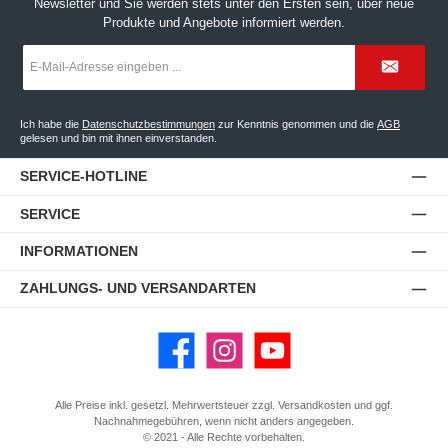
Newsletter und Sie werden stets unter den Ersten sein, über neue
Produkte und Angebote informiert werden.
E-
Mail-
Adresse
*
Ich habe die
Datenschutzbestimmungen
zur Kenntnis genommen und die
AGB
gelesen und bin mit ihnen einverstanden.
SERVICE-HOTLINE
SERVICE
INFORMATIONEN
ZAHLUNGS- UND VERSANDARTEN
Facebook
Instagram
YouTube
Alle Preise inkl. gesetzl. Mehrwertsteuer zzgl.
Versandkosten
und ggf.
Nachnahmegebühren, wenn nicht anders angegeben.
© 2021 - Alle Rechte vorbehalten.