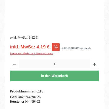
exkl. MwSt.: 3,52 €
inkl. MwSt.: 4,19 €
%
7,02 €*
(40.31% gespart)
Preise inkl. MwSt. zzgl. Versandkosten
Produkt Anzahl: Gib den gewünschten Wert ein oder benutze die Schaltflächen um die 
In den Warenkorb
Produktnummer:
8115
EAN:
4026764894026
Hersteller-Nr.:
89402