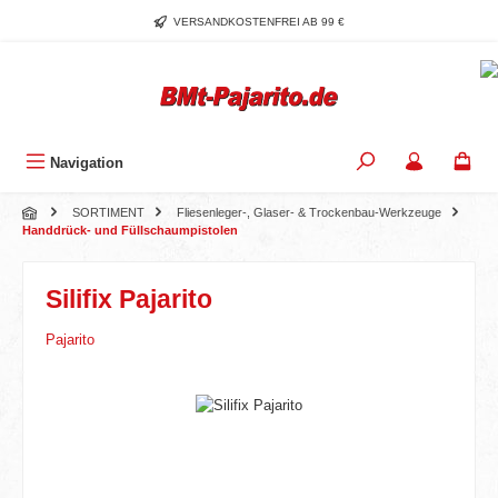
Zum Hauptinhalt springen
VERSANDKOSTENFREI AB 99 €
Navigation
SORTIMENT
Fliesenleger-, Glaser- & Trockenbau-Werkzeuge
Handdrück- und Füllschaumpistolen
Silifix Pajarito
Pajarito
Bildergalerie überspringen