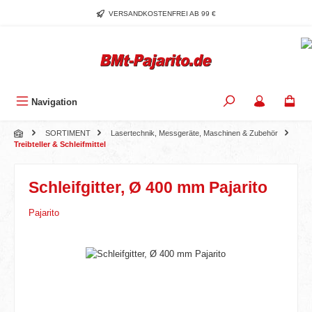
Zum Hauptinhalt springen
VERSANDKOSTENFREI AB 99 €
Navigation
SORTIMENT
Lasertechnik, Messgeräte, Maschinen & Zubehör
Treibteller & Schleifmittel
Schleifgitter, Ø 400 mm Pajarito
Pajarito
Bildergalerie überspringen