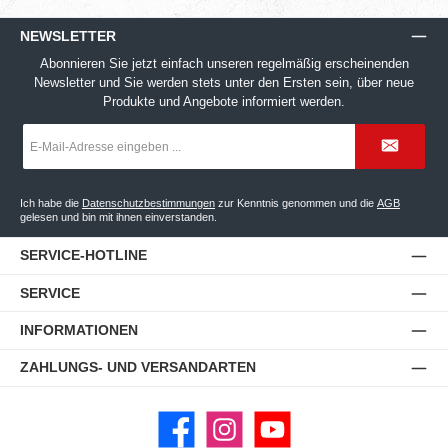
NEWSLETTER
Abonnieren Sie jetzt einfach unseren regelmäßig erscheinenden
Newsletter und Sie werden stets unter den Ersten sein, über neue
Produkte und Angebote informiert werden.
E-
Mail-
Adresse
*
Ich habe die
Datenschutzbestimmungen
zur Kenntnis genommen und die
AGB
gelesen und bin mit ihnen einverstanden.
SERVICE-HOTLINE
SERVICE
INFORMATIONEN
ZAHLUNGS- UND VERSANDARTEN
Facebook
Instagram
YouTube