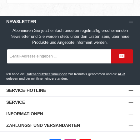
NEWSLETTER
Abonnieren Sie jetzt einfach unseren regelmäßig erscheinenden
Newsletter und Sie werden stets unter den Ersten sein, über neue
Produkte und Angebote informiert werden.
E-
Mail-
Adresse
*
Ich habe die
Datenschutzbestimmungen
zur Kenntnis genommen und die
AGB
gelesen und bin mit ihnen einverstanden.
SERVICE-HOTLINE
SERVICE
INFORMATIONEN
ZAHLUNGS- UND VERSANDARTEN