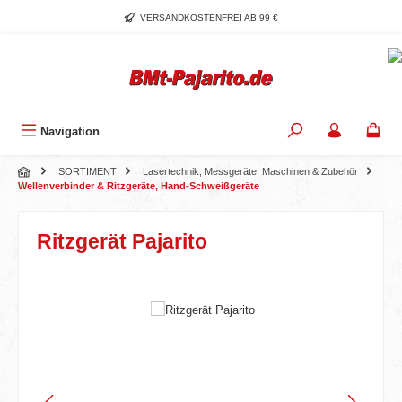
Zum Hauptinhalt springen
VERSANDKOSTENFREI AB 99 €
Navigation
SORTIMENT
Lasertechnik, Messgeräte, Maschinen & Zubehör
Wellenverbinder & Ritzgeräte, Hand-Schweißgeräte
Ritzgerät Pajarito
Bildergalerie überspringen