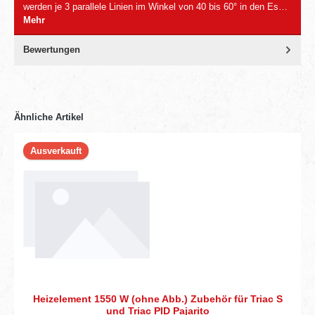
werden je 3 parallele Linien im Winkel von 40 bis 60° in den Es…
Mehr
Bewertungen
Ähnliche Artikel
Ausverkauft
Heizelement 1550 W (ohne Abb.) Zubehör für Triac S
und Triac PID Pajarito