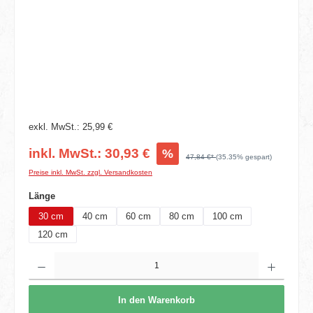
exkl. MwSt.: 25,99 €
inkl. MwSt.: 30,93 €
%
47,84 €*
(35.35% gespart)
Preise inkl. MwSt. zzgl. Versandkosten
auswählen
Länge
30 cm
40 cm
60 cm
80 cm
100 cm
120 cm
Produkt Anzahl: Gib den gewünschten Wert ein oder benutze die Schaltflächen um die 
In den Warenkorb