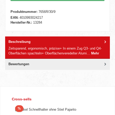
Produktnummer:
7656R/30/9
EAN:
4010993024217
Hersteller-Nr.:
13284
Beschreibung
Zeitsparend, ergonomisch, präzise+ In einem Zug Q3- und Q4-
Oberflächen spachteln+ Oberflächenveredelter Alumi…
Mehr
Bewertungen
Produktgalerie überspringen
Cross-sells
Rabatt
%