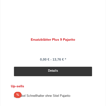
Ersatzblätter Plus 9 Pajarito
0,00 € - 13,76 € *
Details
Produktgalerie überspringen
Up-sells
Rabatt
%