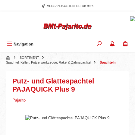
Zum Hauptinhalt springen
VERSANDKOSTENFREI AB 99 €
Navigation
SORTIMENT
Spachtel, Kellen, Putzerwerkzeuge, Rakel & Zahnspachtel
Spachteln
Putz- und Glättespachtel
PAJAQUICK Plus 9
Pajarito
Bildergalerie überspringen