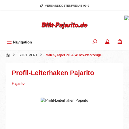
Zum Hauptinhalt springen
VERSANDKOSTENFREI AB 99 €
Navigation
SORTIMENT
Maler-, Tapezier- & WDVS-Werkzeuge
Profil-Leiterhaken Pajarito
Pajarito
Bildergalerie überspringen