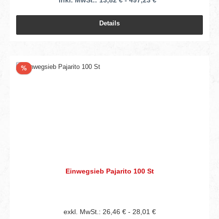
inkl. MwSt.: 13,82 € - 497,23 € *
Details
Rabatt
%
Einwegsieb Pajarito 100 St
exkl. MwSt.: 26,46 € - 28,01 €