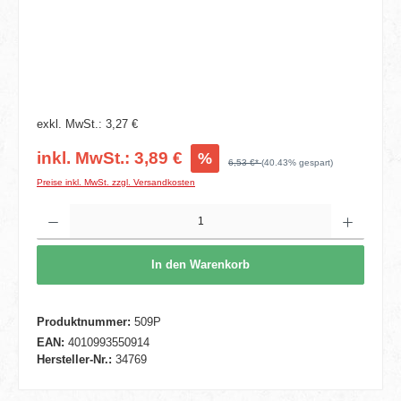
exkl. MwSt.: 3,27 €
inkl. MwSt.: 3,89 €
%
6,53 €*
(40.43% gespart)
Preise inkl. MwSt. zzgl. Versandkosten
Produkt Anzahl: Gib den gewünschten Wert ein oder benutze die Schaltflächen um die 
In den Warenkorb
Produktnummer:
509P
EAN:
4010993550914
Hersteller-Nr.:
34769