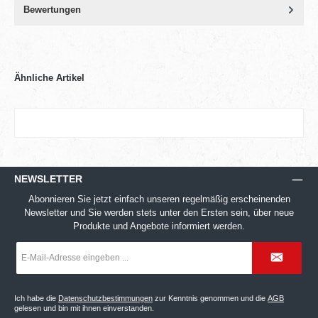
Bewertungen
Ähnliche Artikel
NEWSLETTER
Abonnieren Sie jetzt einfach unseren regelmäßig erscheinenden
Newsletter und Sie werden stets unter den Ersten sein, über neue
Produkte und Angebote informiert werden.
E-
Mail-
Adresse
*
Ich habe die
Datenschutzbestimmungen
zur Kenntnis genommen und die
AGB
gelesen und bin mit ihnen einverstanden.