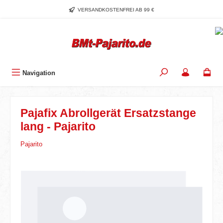
Zum Hauptinhalt springen
VERSANDKOSTENFREI AB 99 €
Navigation
Pajafix Abrollgerät Ersatzstange
lang - Pajarito
Pajarito
Bildergalerie überspringen