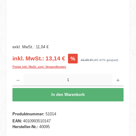
exkl. MwSt.: 11,04 €
inkl. MwSt.: 13,14 €
%
22,05 €*
(40.41% gespart)
Preise inkl. MwSt. zzgl. Versandkosten
Produkt Anzahl: Gib den gewünschten Wert ein oder benutze die Schaltflächen um die 
In den Warenkorb
Produktnummer:
51014
EAN:
4010993510147
Hersteller-Nr.:
40095