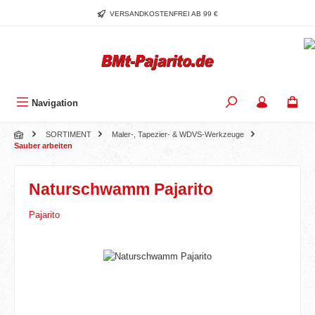
Zum Hauptinhalt springen
VERSANDKOSTENFREI AB 99 €
Navigation
SORTIMENT
Maler-, Tapezier- & WDVS-Werkzeuge
Sauber arbeiten
Naturschwamm Pajarito
Pajarito
Bildergalerie überspringen