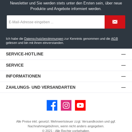
Newsletter und Sie werden stets unter den Ersten sein, über neue
Produkte und Angebote informiert werden.
E-
Mail-
Adresse
*
Ich habe die
Datenschutzbestimmungen
zur Kenntnis genommen und die
AGB
gelesen und bin mit ihnen einverstanden.
SERVICE-HOTLINE
SERVICE
INFORMATIONEN
ZAHLUNGS- UND VERSANDARTEN
Facebook
Instagram
YouTube
Alle Preise inkl. gesetzl. Mehrwertsteuer zzgl.
Versandkosten
und ggf.
Nachnahmegebühren, wenn nicht anders angegeben.
© 2021 - Alle Rechte vorbehalten.