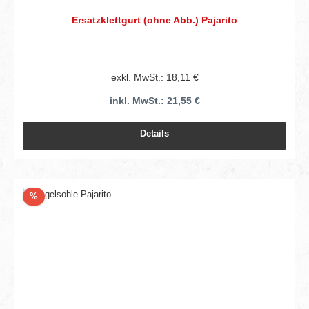
Ersatzklettgurt (ohne Abb.) Pajarito
exkl. MwSt.: 18,11 €
inkl. MwSt.: 21,55 €
Details
Rabatt
%