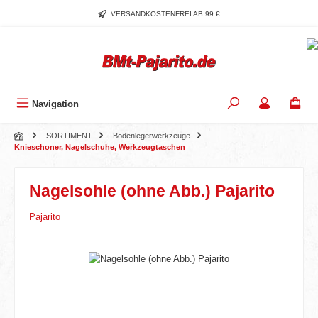
Zum Hauptinhalt springen
VERSANDKOSTENFREI AB 99 €
Navigation
SORTIMENT
Bodenlegerwerkzeuge
Knieschoner, Nagelschuhe, Werkzeugtaschen
Nagelsohle (ohne Abb.) Pajarito
Pajarito
Bildergalerie überspringen