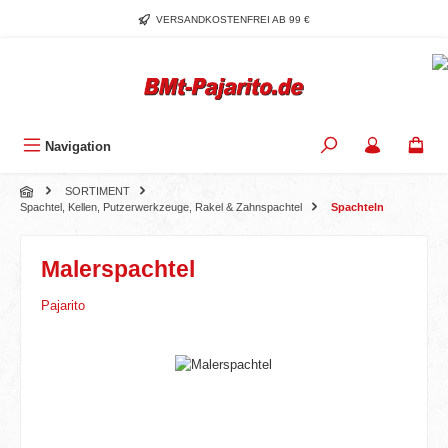
Zum Hauptinhalt springen
VERSANDKOSTENFREI AB 99 €
Navigation
SORTIMENT
Spachtel, Kellen, Putzerwerkzeuge, Rakel & Zahnspachtel
Spachteln
Malerspachtel
Pajarito
Bildergalerie überspringen