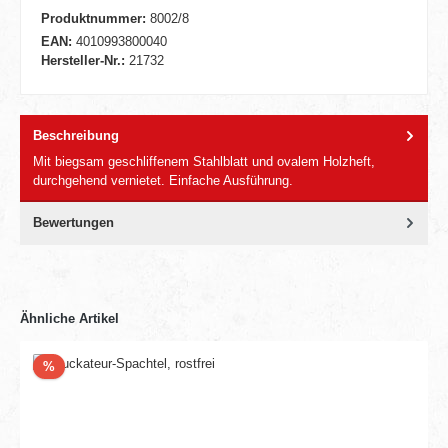
Produktnummer:
8002/8
EAN:
4010993800040
Hersteller-Nr.:
21732
Beschreibung
Mit biegsam geschliffenem Stahlblatt und ovalem Holzheft,
durchgehend vernietet. Einfache Ausführung.
Bewertungen
Ähnliche Artikel
Rabatt
%