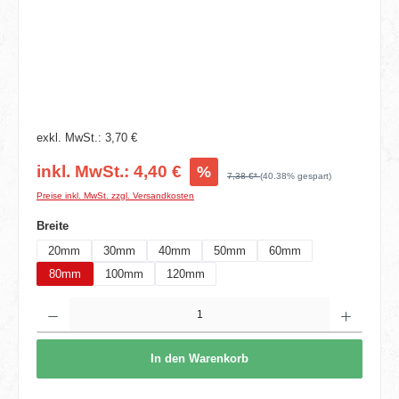
exkl. MwSt.: 3,70 €
inkl. MwSt.: 4,40 €
%
7,38 €*
(40.38% gespart)
Preise inkl. MwSt. zzgl. Versandkosten
auswählen
Breite
20mm
30mm
40mm
50mm
60mm
80mm
100mm
120mm
Produkt Anzahl: Gib den gewünschten Wert ein oder benutze die Schaltflächen um die 
In den Warenkorb