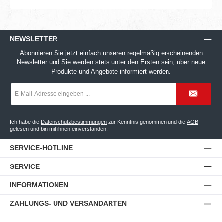
NEWSLETTER
Abonnieren Sie jetzt einfach unseren regelmäßig erscheinenden
Newsletter und Sie werden stets unter den Ersten sein, über neue
Produkte und Angebote informiert werden.
E-
Mail-
Adresse
*
Ich habe die
Datenschutzbestimmungen
zur Kenntnis genommen und die
AGB
gelesen und bin mit ihnen einverstanden.
SERVICE-HOTLINE
SERVICE
INFORMATIONEN
ZAHLUNGS- UND VERSANDARTEN