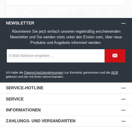
NEWSLETTER
Abonnieren Sie jetzt einfach unseren regelmäßig erscheinenden
Newsletter und Sie werden stets unter den Ersten sein, über neue
Produkte und Angebote informiert werden.
E-
Mail-
Adresse
*
Ich habe die
Datenschutzbestimmungen
zur Kenntnis genommen und die
AGB
gelesen und bin mit ihnen einverstanden.
SERVICE-HOTLINE
SERVICE
INFORMATIONEN
ZAHLUNGS- UND VERSANDARTEN