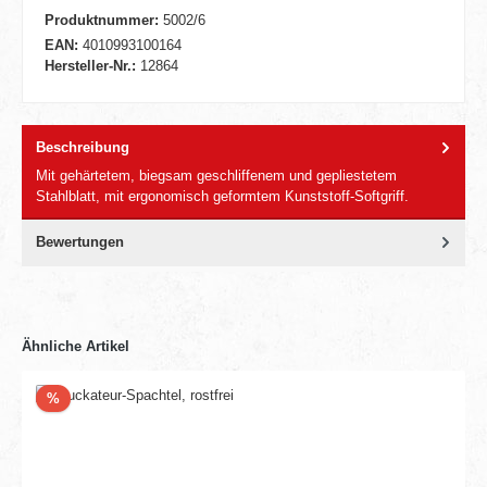
Produktnummer:
5002/6
EAN:
4010993100164
Hersteller-Nr.:
12864
Beschreibung
Mit gehärtetem, biegsam geschliffenem und gepliestetem
Stahlblatt, mit ergonomisch geformtem Kunststoff-Softgriff.
Bewertungen
Ähnliche Artikel
Rabatt
%