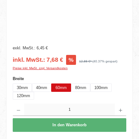
exkl. MwSt.: 6,45 €
inkl. MwSt.: 7,68 €
%
12,88 €*
(40.37% gespart)
Preise inkl. MwSt. zzgl. Versandkosten
auswählen
Breite
30mm
40mm
60mm
80mm
100mm
120mm
Produkt Anzahl: Gib den gewünschten Wert ein oder benutze die Schaltflächen um die 
In den Warenkorb