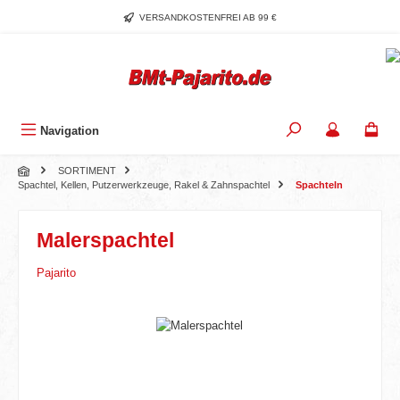
Zum Hauptinhalt springen
VERSANDKOSTENFREI AB 99 €
Navigation
SORTIMENT
Spachtel, Kellen, Putzerwerkzeuge, Rakel & Zahnspachtel
Spachteln
Malerspachtel
Pajarito
Bildergalerie überspringen