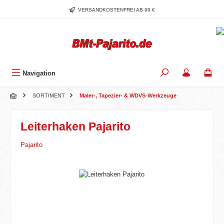
Zum Hauptinhalt springen
VERSANDKOSTENFREI AB 99 €
Navigation
SORTIMENT
Maler-, Tapezier- & WDVS-Werkzeuge
Leiterhaken Pajarito
Pajarito
Bildergalerie überspringen