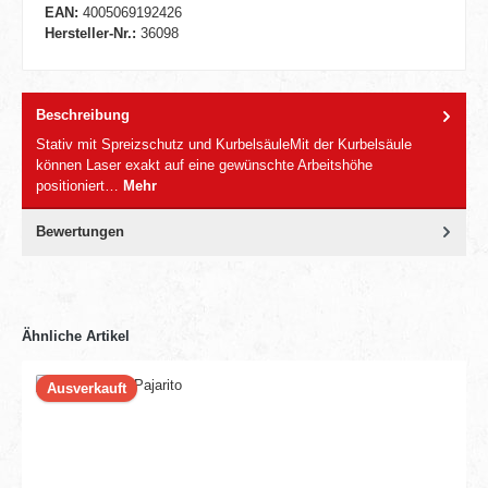
EAN:
4005069192426
Hersteller-Nr.:
36098
Beschreibung
Stativ mit Spreizschutz und KurbelsäuleMit der Kurbelsäule
können Laser exakt auf eine gewünschte Arbeitshöhe
positioniert…
Mehr
Bewertungen
Ähnliche Artikel
Ausverkauft