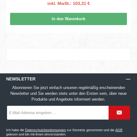
inkl. MwSt.: 103,31 €
In den Warenkorb
NEWSLETTER
Abonnieren Sie jetzt einfach unseren regelmäßig erscheinenden
Newsletter und Sie werden stets unter den Ersten sein, über neue
Produkte und Angebote informiert werden.
E-
Mail-
Adresse
*
Ich habe die
Datenschutzbestimmungen
zur Kenntnis genommen und die
AGB
gelesen und bin mit ihnen einverstanden.