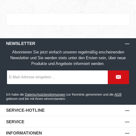
NEWSLETTER
Abonnieren Sie jetzt einfach unseren regelmäßig erscheinenden
Newsletter und Sie werden stets unter den Ersten sein, über neue
Produkte und Angebote informiert werden.
E-
Mail-
Adresse
*
Ich habe die
Datenschutzbestimmungen
zur Kenntnis genommen und die
AGB
gelesen und bin mit ihnen einverstanden.
SERVICE-HOTLINE
SERVICE
INFORMATIONEN