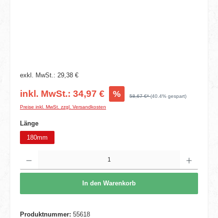
exkl. MwSt.: 29,38 €
inkl. MwSt.: 34,97 €
%
58,67 €*
(40.4% gespart)
Preise inkl. MwSt. zzgl. Versandkosten
auswählen
Länge
180mm
Produkt Anzahl: Gib den gewünschten Wert ein oder benutze die Schaltflächen um die 
In den Warenkorb
Produktnummer:
55618