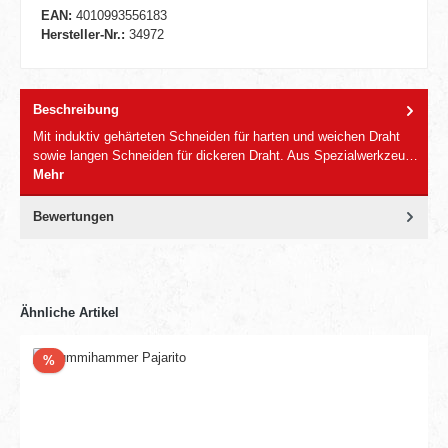
EAN:
4010993556183
Hersteller-Nr.:
34972
Beschreibung
Mit induktiv gehärteten Schneiden für harten und weichen Draht
sowie langen Schneiden für dickeren Draht. Aus Spezialwerkzeu…
Mehr
Bewertungen
Ähnliche Artikel
Rabatt
%