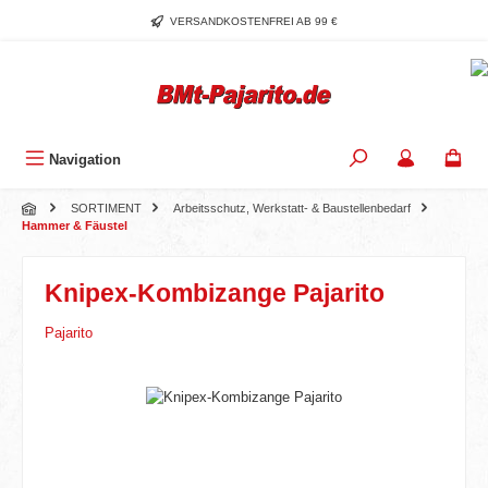
Zum Hauptinhalt springen
VERSANDKOSTENFREI AB 99 €
Navigation
SORTIMENT
Arbeitsschutz, Werkstatt- & Baustellenbedarf
Hammer & Fäustel
Knipex-Kombizange Pajarito
Pajarito
Bildergalerie überspringen