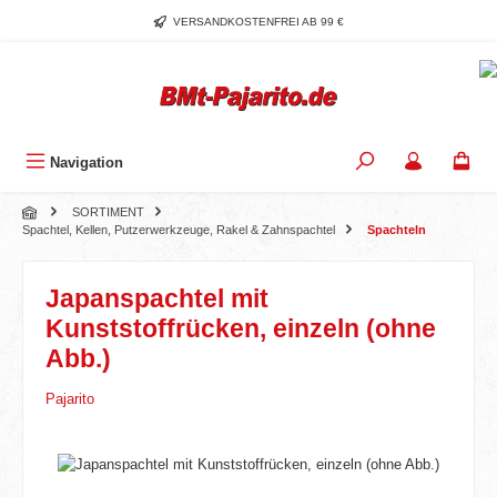
Zum Hauptinhalt springen
VERSANDKOSTENFREI AB 99 €
Navigation
SORTIMENT
Spachtel, Kellen, Putzerwerkzeuge, Rakel & Zahnspachtel
Spachteln
Japanspachtel mit
Kunststoffrücken, einzeln (ohne
Abb.)
Pajarito
Bildergalerie überspringen