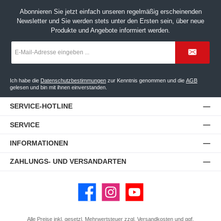
Abonnieren Sie jetzt einfach unseren regelmäßig erscheinenden
Newsletter und Sie werden stets unter den Ersten sein, über neue
Produkte und Angebote informiert werden.
E-
Mail-
Adresse
*
Ich habe die
Datenschutzbestimmungen
zur Kenntnis genommen und die
AGB
gelesen und bin mit ihnen einverstanden.
SERVICE-HOTLINE
SERVICE
INFORMATIONEN
ZAHLUNGS- UND VERSANDARTEN
Facebook
Instagram
YouTube
Alle Preise inkl. gesetzl. Mehrwertsteuer zzgl.
Versandkosten
und ggf.