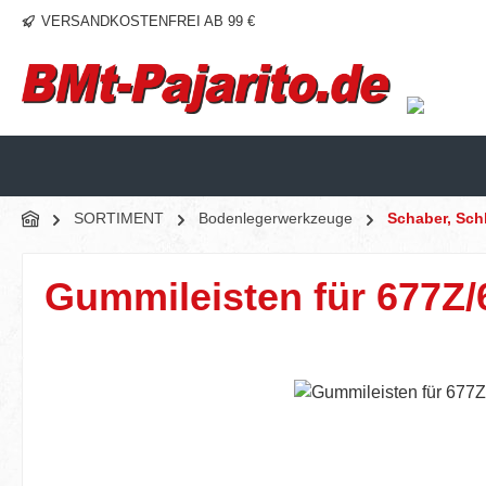
VERSANDKOSTENFREI AB 99 €
m Hauptinhalt springen
Zur Suche springen
Zur Hauptnavigation springen
SORTIMENT
Bodenlegerwerkzeuge
Schaber, Schl
Gummileisten für 677Z/6
Bildergalerie überspringen