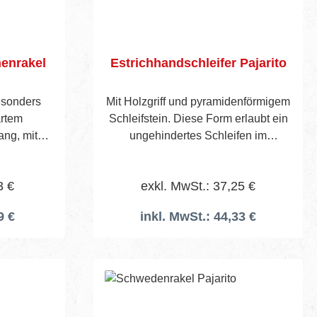
henrakel
Estrichhandschleifer Pajarito
esonders
Mit Holzgriff und pyramidenförmigem
artem
Schleifstein. Diese Form erlaubt ein
ang, mit
ungehindertes Schleifen im
2, TKB R3.
Wandbereich. Durch mehrfache
he Seite
Lochung im Boden ist ein besonders
3 €
exkl. MwSt.: 37,25 €
 mm
hoher Abrieb gewährleistet, Gewicht
1,4 kg
9 €
inkl. MwSt.: 44,33 €