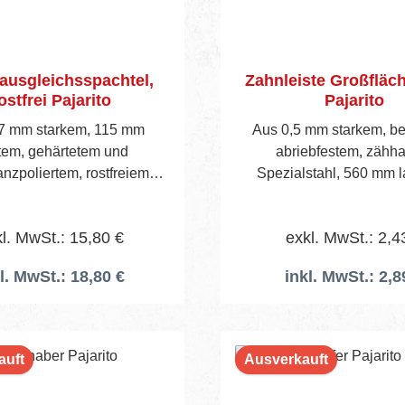
usgleichsspachtel,
Zahnleiste Großfläc
ostfrei Pajarito
Pajarito
7 mm starkem, 115 mm
Aus 0,5 mm starkem, b
tem, gehärtetem und
abriebfestem, zähh
nzpoliertem, rostfreiem
Spezialstahl, 560 mm l
dstahl und 40 mm hohem
Zahnform TKB R1, TKB R
ft. Die mit 2 Schloss-
Weitere Zahnleisten sie
l. MwSt.: 15,80 €
exkl. MwSt.: 2,4
ben und Flügelmuttern
44/45. Maße : 560
e Höhenanschlagskante ist
l. MwSt.: 18,80 €
inkl. MwSt.: 2,8
s verstellbar von 2 bis 15
mm.
auft
Ausverkauft