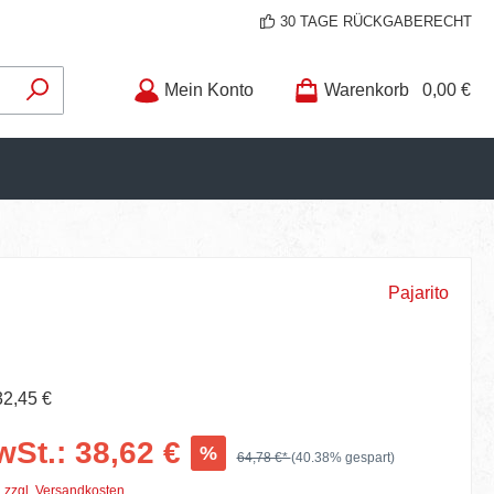
30 TAGE RÜCKGABERECHT
Mein Konto
Warenkorb
0,00 €
Pajarito
32,45 €
wSt.: 38,62 €
%
64,78 €*
(40.38% gespart)
. zzgl. Versandkosten