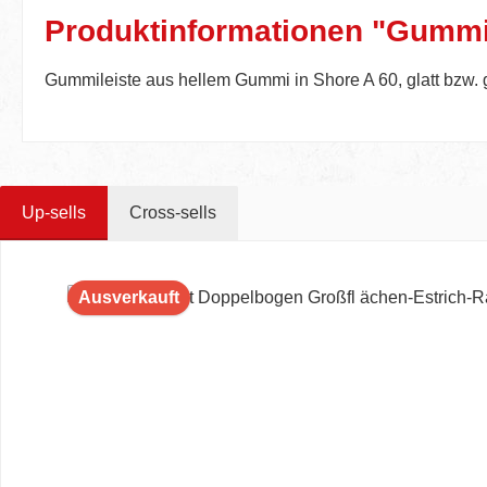
Produktinformationen "Gummile
Gummileiste aus hellem Gummi in Shore A 60, glatt bzw.
Up-sells
Cross-sells
Produktgalerie überspringen
Ausverkauft