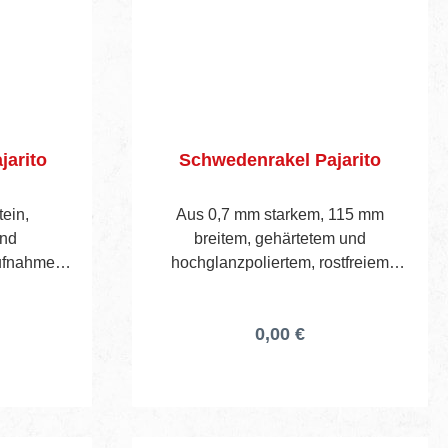
jarito
Schwedenrakel Pajarito
tein,
Aus 0,7 mm starkem, 115 mm
und
breitem, gehärtetem und
Aufnahme
hochglanzpoliertem, rostfreiem
5,1 kg,
Federbandstahl und 40 mm hohem
m, Höhe 30
Holzheft. Die mit 2 Schloss-
0,00 €
Schrauben und Flügelmuttern
befestigte Höhenanschlagskante ist
stufenlos verstellbar von 2 bis 15
mm.