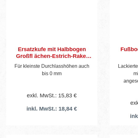
Ersatzkufe mit Halbbogen
Fußbod
Großfl ächen-Estrich-Rakel
Pajarito
Für kleinste Durchlasshöhen auch
Lackierte
bis 0 mm
mi
anges
Aufna
exkl. MwSt.: 15,83 €
Lieferung 
exk
siehe A
inkl. MwSt.: 18,84 €
ink