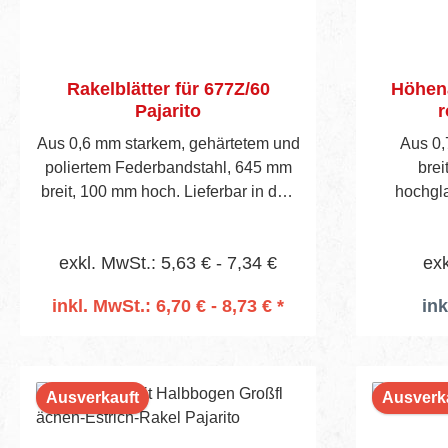
Rakelblätter für 677Z/60
Höhena
Pajarito
r
Aus 0,6 mm starkem, gehärtetem und
Aus 0,
poliertem Federbandstahl, 645 mm
brei
breit, 100 mm hoch. Lieferbar in den
hochgla
TKB-Zahnformen C1, C2, C3 und C4
Federban
sowie Pajarito-Zahnform 104. Eine
Holzhe
exkl. MwSt.: 5,63 € - 7,34 €
exk
Übersicht aller Zahnformen finden
Schrau
Sie ab Seite 46.
befestigt
inkl. MwSt.: 6,70 € - 8,73 € *
ink
stufenlo
In den Warenkorb
Ausverkauft
Ausverk