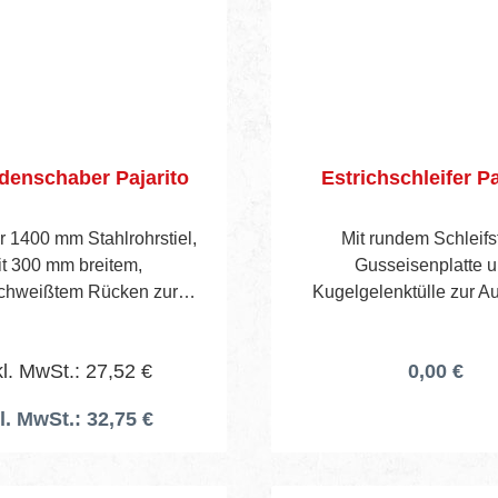
enschaber Pajarito
Estrichschleifer Pa
r 1400 mm Stahlrohrstiel,
Mit rundem Schleifs
t 300 mm breitem,
Gusseisenplatte 
chweißtem Rücken zur
Kugelgelenktülle zur 
hme des Stahlblattes.
eines Stieles, Gewicht 
ohne Blatt. Schaberblätter
Steindurchmesser 180 m
l. MwSt.: 27,52 €
0,00 €
rt.-Nr. 850E und 850R/E.
mm.
l. MwSt.: 32,75 €