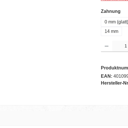
au
Zahnung
0 mm (glatt
14 mm
Produkt Anzahl: G
Produktnum
EAN:
40109
Hersteller-Nr