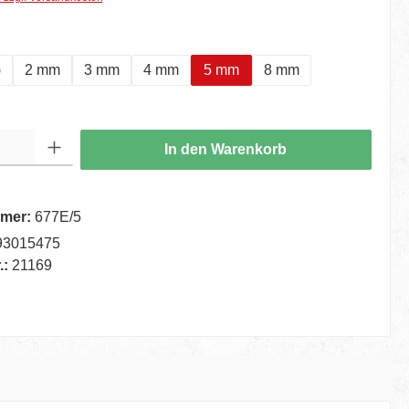
swählen
)
2 mm
3 mm
4 mm
5 mm
8 mm
ib den gewünschten Wert ein oder benutze die Schaltflächen um die Anzahl zu er
In den Warenkorb
mer:
677E/5
93015475
.:
21169