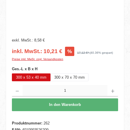
exkl. MwSt.: 8,58 €
inkl. MwSt.: 10,21 €
%
17,12 €*
(40.36% gespart)
Preise inkl. MwSt. zzgl. Versandkosten
auswählen
Ges.-L x B x H
300 x 53 x 40 mm
300 x 70 x 70 mm
Produkt Anzahl: Gib den gewünschten Wert ein oder benutze die Schaltflächen um die 
In den Warenkorb
Produktnummer:
262
EAN:
4010993526209