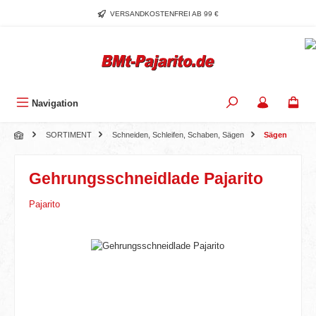
Zum Hauptinhalt springen
VERSANDKOSTENFREI AB 99 €
Navigation
SORTIMENT
Schneiden, Schleifen, Schaben, Sägen
Sägen
Gehrungsschneidlade Pajarito
Pajarito
Bildergalerie überspringen