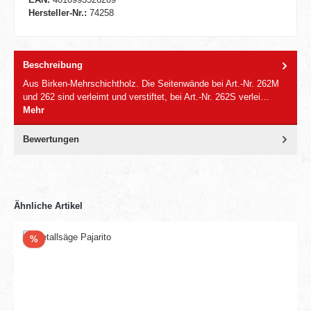
Hersteller-Nr.:
74258
Beschreibung
Aus Birken-Mehrschichtholz. Die Seitenwände bei Art.-Nr. 262M
und 262 sind verleimt und verstiftet, bei Art.-Nr. 262S verlei…
Mehr
Bewertungen
Ähnliche Artikel
Rabatt
%