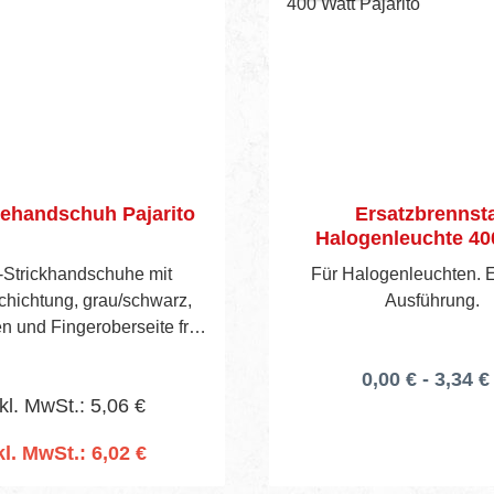
ehandschuh Pajarito
Ersatzbrennst
Halogenleuchte 40
Pajarito
-Strickhandschuhe mit
Für Halogenleuchten. 
schichtung, grau/schwarz,
Ausführung.
 und Fingeroberseite frei,
 388 - Kategorie 2. Gute
0,00 € - 3,34 €
omische Passform und
kl. MwSt.: 5,06 €
ität (dadurch extrem hoher
omfort), guter Nass und
kl. MwSt.: 6,02 €
riff und Abriebfestigkeit.
n den Warenkorb