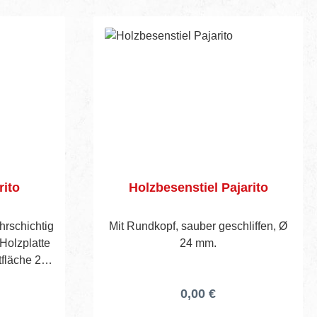
mmGesamtbreite: 515
mmRahmenbreite: 350
mmSchaufelbreite: 350
mmSchaufeltiefe: 170
mmRadausstattung:
LuftbereifungRad Ø: 260
mmRadbreite: 85 mmFelge:
KunststofffelgeNabenlager:
GleitlagerGewicht: 9 kg
ito
Holzbesenstiel Pajarito
hrschichtig
Mit Rundkopf, sauber geschliffen, Ø
 Holzplatte
24 mm.
tfläche 295
0,00 €