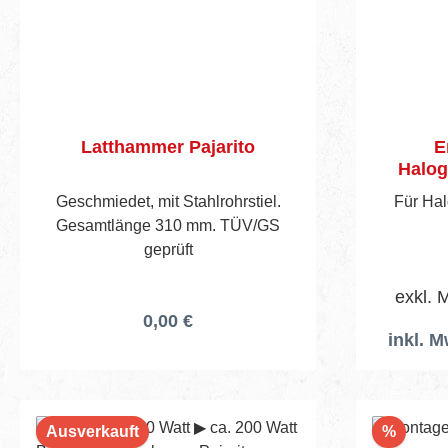
Latthammer Pajarito
E
Halog
Geschmiedet, mit Stahlrohrstiel.
Für Hal
Gesamtlänge 310 mm. TÜV/GS
geprüft
exkl. 
0,00 €
inkl. M
Rabatt
Ausverkauft
%