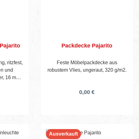
l. 3× AAA
peratur:
, Länge
aften /
: H07RN‑F
tzart:
Pajarito
Packdecke Pajarito
tzkontakt
zschalter:
g, ritzfest,
Feste Möbelpackdecke aus
e:
en und
robustem Vlies, ungeraut, 320 g/m2.
stelle,
er, 16 mm
ttDesign:
6
0,00 €
ller:
EAN:
nummer:
Ausverkauft