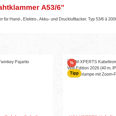
rahtklammer A53/6"
für Hand-, Elektro-, Akku- und Drucklufttacker. Typ 53/6 á 200
Rabatt
%
Tipp