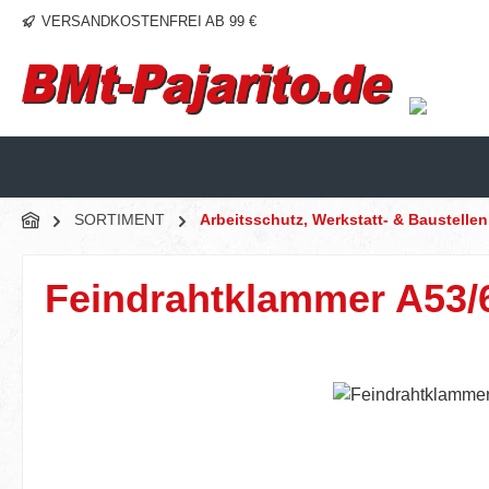
VERSANDKOSTENFREI AB 99 €
m Hauptinhalt springen
Zur Suche springen
Zur Hauptnavigation springen
SORTIMENT
Arbeitsschutz, Werkstatt- & Baustelle
Feindrahtklammer A53/
Bildergalerie überspringen