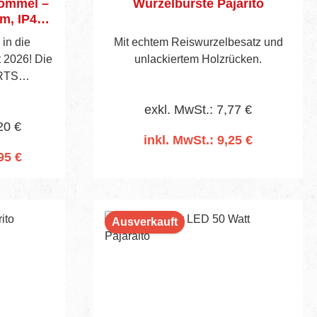
ommel –
Wurzelbürste Pajarito
m, IP44)
e mit
n die
Mit echtem Reiswurzelbesatz und
n
 2026! Die
unlackiertem Holzrücken.
ERTS
hwabe ist
exkl. MwSt.: 7,77 €
 Baustelle,
20 €
c‑Viewing.
inkl. MwSt.: 9,25 €
te
95 €
ung, drei
rb
In den Warenkorb
tzte
(IP44) und
 sorgen
Ausverkauft
ssige
lbst bei
igen
‑Highlight
enleitung
)3