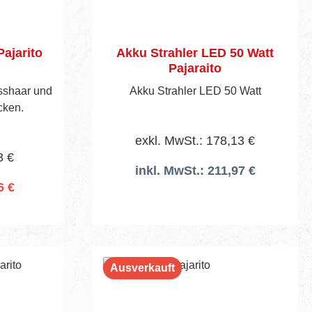
sen mit
tabiles
mischem
Pajarito
Akku Strahler LED 50 Watt
emse &
Pajaraito
fortables
sshaar und
Akku Strahler LED 50 Watt
chalter
cken.
lusives
tierte
exkl. MwSt.: 178,13 €
Wenn
3 €
ird, erhält
inkl. MwSt.: 211,97 €
en
6 €
t von 30 €
ung des
rb
chenlampe
ungsstarke
s
Ausverkauft
om: 0–
dauer: 6–