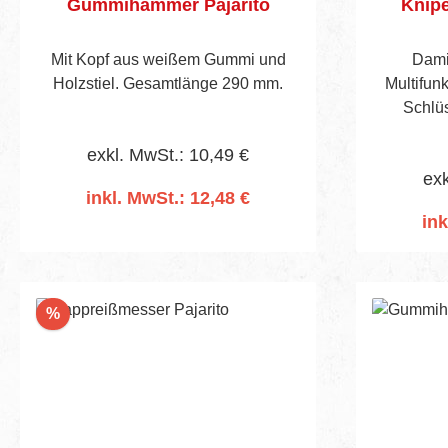
Gummihammer Pajarito
Knipe
Mit Kopf aus weißem Gummi und
Damit
Holzstiel. Gesamtlänge 290 mm.
Multifun
Schlüs
Schließ
exkl. MwSt.: 10,49 €
Kreuz
exk
Wendebit,
inkl. MwSt.: 12,48 €
Edelstah
ink
In den Warenkorb
I
Rabatt
%