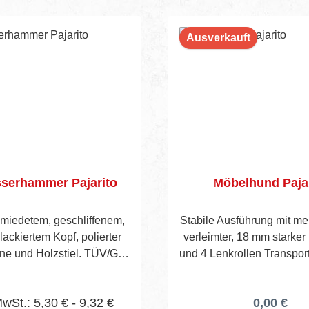
Ausverkauft
serhammer Pajarito
Möbelhund Pajar
miedetem, geschliffenem,
Stabile Ausführung mit me
ackiertem Kopf, polierter
verleimter, 18 mm starker
ne und Holzstiel. TÜV/GS
und 4 Lenkrollen Transpor
geprüft
x 600 mm.
MwSt.: 5,30 € - 9,32 €
0,00 €