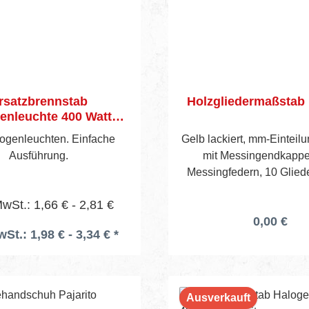
12 StundenLieferung ink
Micro‑BatterienFarbtem
6400 KMaße: Ø 33 mm
ca. 110 mm 🔧 Eigensch
technische DatenLeitung
3G1,5Länge: 40 mSchu
rsatzbrennstab
Holzgliedermaßstab 
IP44Steckdosen: 3× Schu
enleuchte 400 Watt
mit
Pajarito
KlappdeckelnThermoschut
ogenleuchten. Einfache
Gelb lackiert, mm-Einteilun
JaTrommelbrems
Ausführung.
mit Messingendkapp
JaEinsatzbereich: Bau
Messingfedern, 10 Glied
Outdoor, Garten, Werksta
Gliederbreite.
WM‑Edition 202
MwSt.: 1,66 € - 2,81 €
(Fußball‑Look)Herste
0,00 €
wSt.: 1,98 € - 3,34 € *
as‑Schwabe GmbH
4011160226809Artikel
SP22680
Ausverkauft