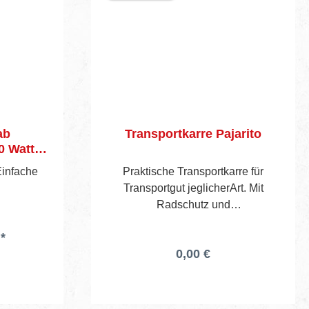
ab
Transportkarre Pajarito
0 Watt
Einfache
Praktische Transportkarre für
Transportgut jeglicherArt. Mit
Radschutz und
Sicherheitshandgriffen.Alle Stahlteile
 *
mit silbergrauer
0,00 €
Kunststoffbeschichtung.Große
Lufträder mit Stollenprofilund
Autoventil.Tragkraft: 200
kgGesamthöhe: 1100