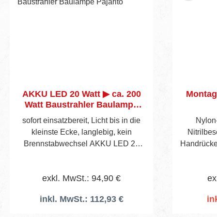
AKKU LED 20 Watt ▶ ca. 200
Montag
Watt Baustrahler Baulampe
Pajarito
sofort einsatzbereit, Licht bis in die
Nylon
kleinste Ecke, langlebig, kein
Nitrilbe
Brennstabwechsel AKKU LED 20
Handrücken
Watt ▶ ca. 200 WattLumen:
gem. EN
1800Ladezeit in Std.: 5Leuchtdauer
ergon
exkl. MwSt.: 94,90 €
ex
in Std.: 3Schutzklasse: IP
Flexibil
65Lieferumfang: Ladeteil KFZ und
Tragek
inkl. MwSt.: 112,93 €
in
230 V
Trockeng
I