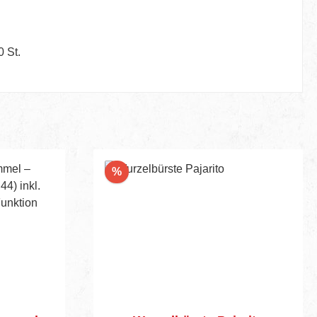
0 St.
Rabatt
%