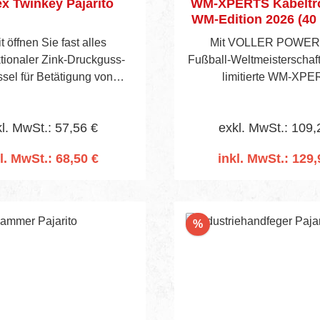
x Twinkey Pajarito
WM‑XPERTS Kabeltr
WM‑Edition 2026 (40 
inkl. Taschenlamp
 öffnen Sie fast alles
Mit VOLLER POWER i
Zoom‑Funktio
ktionaler Zink-Druckguss-
Fußball‑Weltmeisterschaft
sel für Betätigung von
limitierte WM‑XP
ungen. Bestehend aus 2
Kabeltrommel von as‑Sc
schlüsseln und einem
der perfekte Begleiter für
l. MwSt.: 57,56 €
exkl. MwSt.: 109,
 die mittels Magneten und
Garten, Garage oder Publi
l-Drahtseil platzsparend
Die extrem robus
l. MwSt.: 68,50 €
inkl. MwSt.: 129,
verbunden sind.
40‑Meter‑Baustellenleit
n den Warenkorb
In den Warenko
spritzwassergeschü
Schutzkontaktsteckdosen 
das stabile Fußgestell
Rabatt
%
jederzeit für zuverlä
Energieversorgung – se
Regen oder schwier
Platzbedingungen.Produkt
s:40 m robuste Baustell
(H07RN‑F 3G1,5