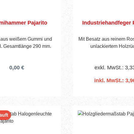
Schutzkontaktsteckdo
Klappdeckeln (IP44)S
Fußgestell mit ergono
ihammer Pajarito
Industriehandfeger 
HaltegriffTrommelbr
Leitungsführung für kom
f aus weißem Gummi und
Mit Besatz aus reinem Ro
ArbeitenThermoschutzs
el. Gesamtlänge 290 mm.
unlackiertem Holzrü
gegen ÜberhitzungExk
Fußball‑Design – limi
WM‑Edition 2026WM‑Bonus: 
0,00 €
exkl. MwSt.: 3,3
Deutschland Weltmeister w
jeder Käufer ein
inkl. MwSt.: 3,9
Steckdosen‑Würfel im Wer
gratis (gegen Einsend
In den Warenko
Coupons).Inklusive Tas
mit Zoom‑Funktion:Leist
1‑Watt LEDEdle
auft
Aluminium‑GehäuseZo
5 m70–110 LumenLeucht