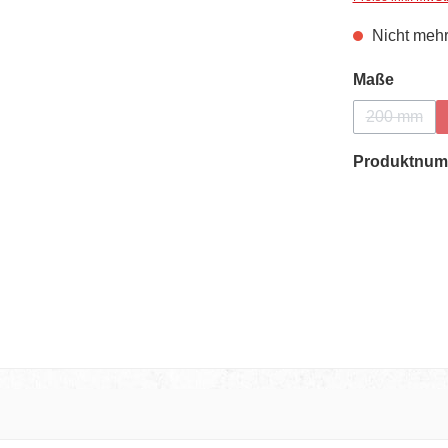
Nicht mehr
auswä
Maße
200 mm
(Diese Op
Produktnum