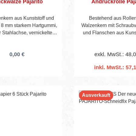
ckwalze Pajarito
Andrückrolle Paj
enkern aus Kunststoff und
Bestehend aus Roller
 8 mm starkem Hartgummi,
Walzenkern mit Schraubv
r Stahlachse, vernickeltem
und Flanschen aus Kunsts
 2 Auflage -stützen an der
Bezug aus 6,5 mm st
nterseite und Holzheft.
Moosgummi.
0,00 €
exkl. MwSt.: 48,
inkl. MwSt.: 57,
In den Warenko
Ausverkauft