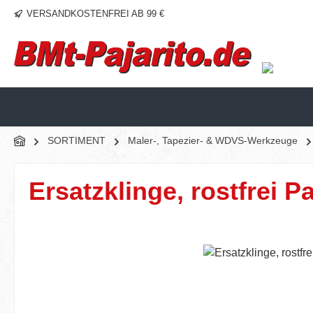
VERSANDKOSTENFREI AB 99 €
m Hauptinhalt springen
Zur Suche springen
Zur Hauptnavigation springen
SORTIMENT
Maler-, Tapezier- & WDVS-Werkzeuge
Ersatzklinge, rostfrei Pa
Bildergalerie überspringen