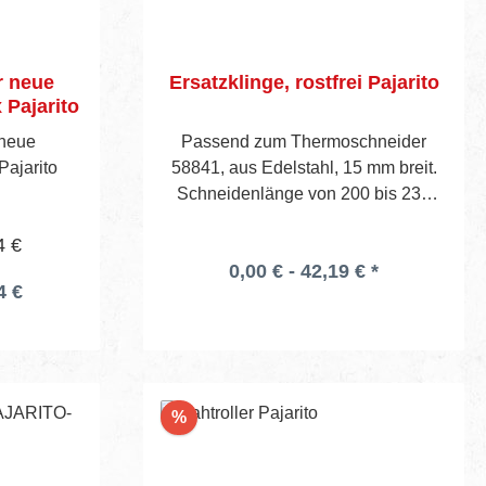
r neue
Ersatzklinge, rostfrei Pajarito
Pajarito
 neue
Passend zum Thermoschneider
ajarito
58841, aus Edelstahl, 15 mm breit.
Schneidenlänge von 200 bis 230
mm.
4 €
0,00 € - 42,19 € *
4 €
Rabatt
%