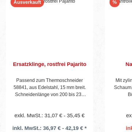
Rabatt
Ausverkauft
%
Ersatzklinge, rostfrei Pajarito
Na
Passend zum Thermoschneider
Mit zyl
58841, aus Edelstahl, 15 mm breit.
Schaum, 
Schneidenlänge von 200 bis 230
B
mm.
exkl. MwSt.: 31,07 € - 35,45 €
ex
inkl. MwSt.: 36,97 € - 42,19 € *
in