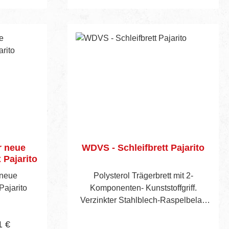
In den Warenkorb
r neue
WDVS - Schleifbrett Pajarito
Pajarito
 neue
Polysterol Trägerbrett mit 2-
ajarito
Komponenten- Kunststoffgriff.
Verzinkter Stahlblech-Raspelbelag
zum Ausgleichen von
1 €
Styroporplatten.