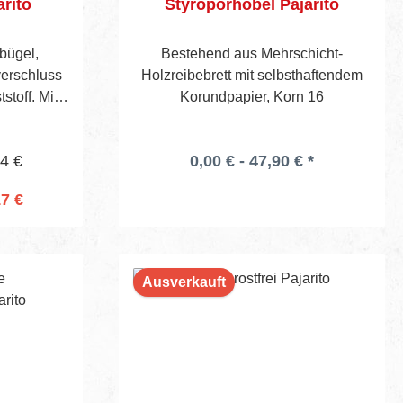
arito
Styroporhobel Pajarito
bügel,
Bestehend aus Mehrschicht-
erschluss
Holzreibebrett mit selbsthaftendem
toff. Mit
Korundpapier, Korn 16
arkem
04 €
0,00 € - 47,90 € *
17 €
rb
Ausverkauft