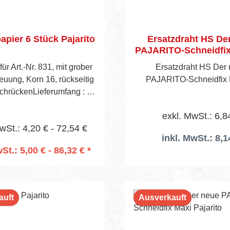
Korundpapier 6 Stück Pajarito
Ersatzdraht HS De
PAJARITO-Schneidfix 
ür Art.-Nr. 831, mit grober
Ersatzdraht HS Der
euung, Korn 16, rückseitig
PAJARITO-Schneidfix P
schrückenLieferumfang : 6
tück Korundpapier
exkl. MwSt.: 6,8
wSt.: 4,20 € - 72,54 €
inkl. MwSt.: 8,1
St.: 5,00 € - 86,32 € *
n den Warenkorb
auft
Ausverkauft