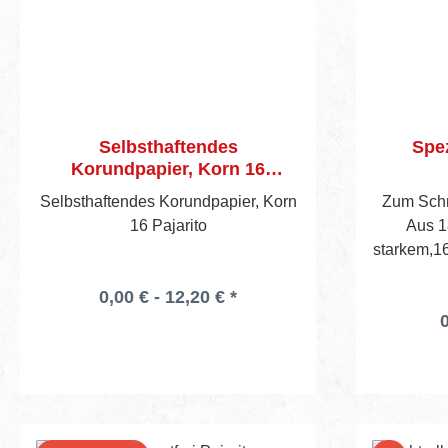
Selbsthaftendes
Spez
Korundpapier, Korn 16
Pajarito
Selbsthaftendes Korundpapier, Korn
Zum Schn
16 Pajarito
Aus 1
starkem,1
und poli
0,00 € - 12,20 € *
Kunstst
0
je
Al