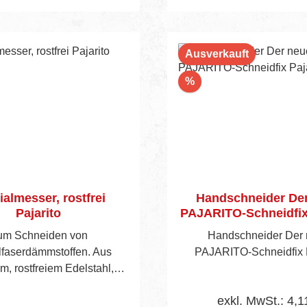
n den Warenkorb
Ausverkauft
Rabatt
%
ialmesser, rostfrei
Handschneider De
Pajarito
PAJARITO-Schneidfix 
um Schneiden von
Handschneider Der
lfaserdämmstoffen. Aus
PAJARITO-Schneidfix P
em, rostfreiem Edelstahl,
g angeschliffener Wate mit
exkl. MwSt.: 4,1
lzahnung und Holzgriff.