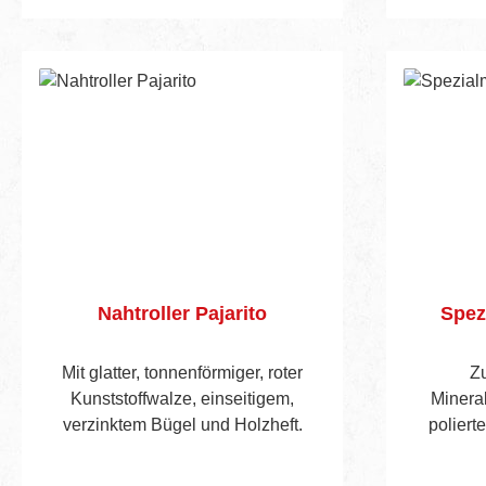
I
Nahtroller Pajarito
Spez
Mit glatter, tonnenförmiger, roter
Z
Kunststoffwalze, einseitigem,
Minera
verzinktem Bügel und Holzheft.
poliert
beidseiti
Spezia