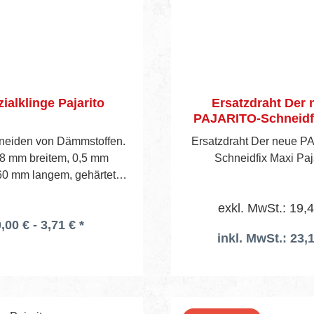
ialklinge Pajarito
Ersatzdraht Der 
PAJARITO-Schneidf
Pajarito
eiden von Dämmstoffen.
Ersatzdraht Der neue P
8 mm breitem, 0,5 mm
Schneidfix Maxi Paj
60 mm langem, gehärtetem
ertem Stahl, 10 Stück in
exkl. MwSt.: 19,
offbox. Zu verwenden mit
,00 € - 3,71 € *
dem gebräuchlichen
inkl. MwSt.: 23,
lzweckmessergriff