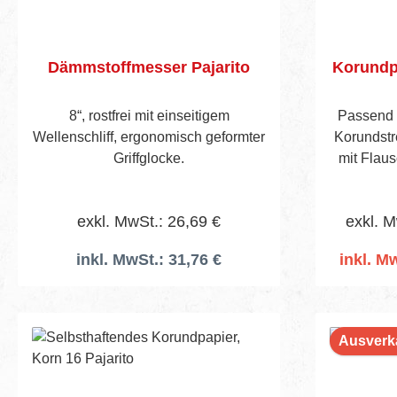
Dämmstoffmesser Pajarito
8“, rostfrei mit einseitigem
Passend f
Wellenschliff, ergonomisch geformter
Korundstr
Griffglocke.
mit Flau
S
exkl. MwSt.: 26,69 €
exkl. M
inkl. MwSt.: 31,76 €
inkl. Mw
I
Ausverk