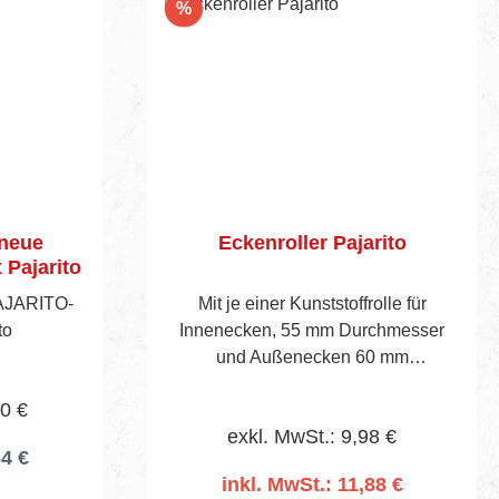
Rabatt
%
 neue
Eckenroller Pajarito
Pajarito
PAJARITO-
Mit je einer Kunststoffrolle für
to
Innenecken, 55 mm Durchmesser
und Außenecken 60 mm
Durchmesser. Mit verzinkten Bügeln
60 €
und Holzheft.
exkl. MwSt.: 9,98 €
64 €
inkl. MwSt.: 11,88 €