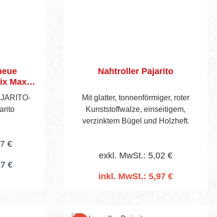
neue
Nahtroller Pajarito
ix Maxi
AJARITO-
Mit glatter, tonnenförmiger, roter
arito
Kunststoffwalze, einseitigem,
verzinktem Bügel und Holzheft.
47 €
exkl. MwSt.: 5,02 €
17 €
inkl. MwSt.: 5,97 €
In den Warenkorb