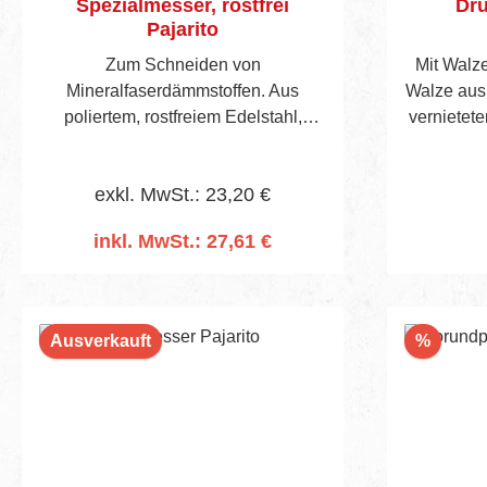
Spezialmesser, rostfrei
Dru
Pajarito
Zum Schneiden von
Mit Walz
Mineralfaserdämmstoffen. Aus
Walze aus
poliertem, rostfreiem Edelstahl,
vernietete
beidseitig angeschliffener Wate mit
Bügel mit
Spezialzahnung und Holzgriff.
Bügelu
exkl. MwSt.: 23,20 €
inkl. MwSt.: 27,61 €
In den Warenkorb
Rabatt
Ausverkauft
%