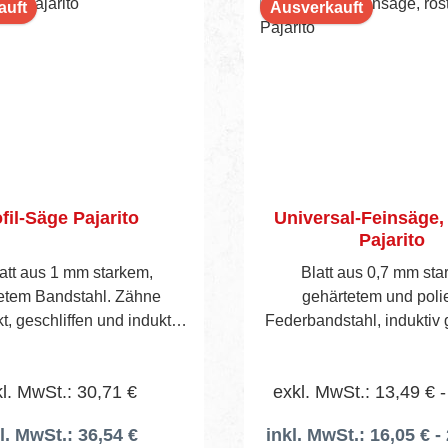
auft
Ausverkauft
fil-Säge Pajarito
Universal-Feinsäge, 
Pajarito
latt aus 1 mm starkem,
Blatt aus 0,7 mm sta
etem Bandstahl. Zähne
gehärtetem und poli
, geschliffen und induktiv
Federbandstahl, induktiv 
tet. Geschlossener 2-
Zähnen und geschlo
ten- Kunststoffgriff mit
Kunststoffgriff. Die abg
l. MwSt.: 30,71 €
exkl. MwSt.: 13,49 € -
e für 45°- und 90°-Winkel.
Blattspitze ist ebenfalls
ff-Schneidenschoner mit
l. MwSt.: 36,54 €
inkl. MwSt.: 16,05 € - 
Magnet leiste.