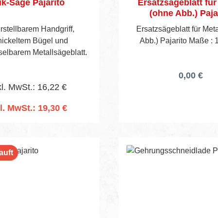
k-Säge Pajarito
Ersatzsägeblatt für
(ohne Abb.) Paja
erstellbarem Handgriff,
Ersatzsägeblatt für Meta
nickeltem Bügel und
Abb.) Pajarito Maße :
elbarem Metallsägeblatt.
0,00 €
l. MwSt.: 16,22 €
l. MwSt.: 19,30 €
n den Warenkorb
auft