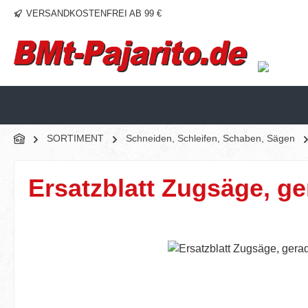
VERSANDKOSTENFREI AB 99 €
m Hauptinhalt springen
Zur Suche springen
Zur Hauptnavigation springen
SORTIMENT
Schneiden, Schleifen, Schaben, Sägen
Ersatzblatt Zugsäge, ger
Bildergalerie überspringen