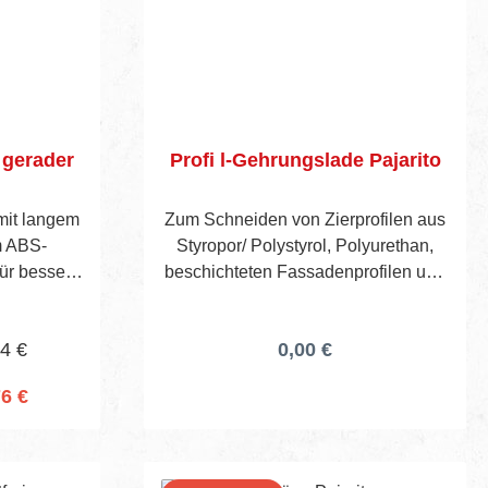
 gerader
Profi l-Gehrungslade Pajarito
 mit langem
Zum Schneiden von Zierprofilen aus
m ABS-
Styropor/ Polystyrol, Polyurethan,
für bessere
beschichteten Fassadenprofilen und
ff erlaubt
Holzprofilleisten. Aus starkem,
ten.
mehrfach verleimtem Holz,
54 €
0,00 €
Gradskala mit 9 verstellbaren
Sägewinkeln.Tischlänge 475 mm,
76 €
Schnittbreite 180 mm, Schnitthöhe
rb
175 mm, Gesamtbreite 200 mm,
Gesamthöhe 230 mm. Lieferumfang:
1 Gehrungslade, 1 Säge für PS-