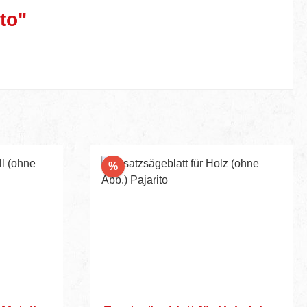
to"
Rabatt
%