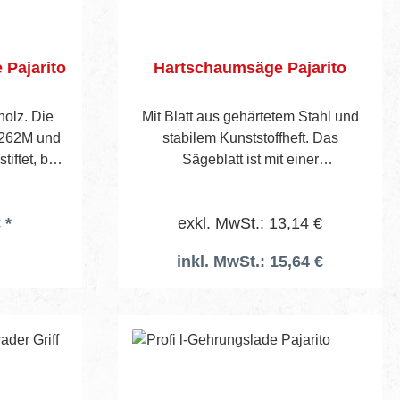
Pajarito
Hartschaumsäge Pajarito
holz. Die
Mit Blatt aus gehärtetem Stahl und
. 262M und
stabilem Kunststoffheft. Das
tiftet, bei
Sägeblatt ist mit einer
t und
Spezialzahnung versehen, die sich
mtlänge x
hervorragend zum Schneiden von
 *
exkl. MwSt.: 13,14 €
thöhe.
Platten und Zierprofilen aus
Hartschaum eignet.
inkl. MwSt.: 15,64 €