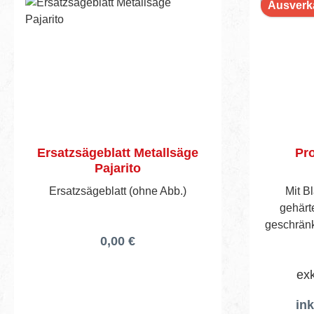
Ausverk
Ersatzsägeblatt Metallsäge
Pro
Pajarito
Ersatzsägeblatt (ohne Abb.)
Mit B
gehärt
geschränkt
0,00 €
gehär
Komponen
exk
Anlagekant
Kunststo
ink