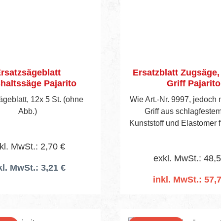
rsatzsägeblatt
Ersatzblatt Zugsäge,
haltssäge Pajarito
Griff Pajarito
geblatt, 12x 5 St. (ohne
Wie Art.-Nr. 9997, jedoch
Abb.)
Griff aus schlagfeste
Kunststoff und Elastomer 
Griffigkeit. Der lange Gri
kl. MwSt.: 2,70 €
beidhändiges Arbei
exkl. MwSt.: 48,
kl. MwSt.: 3,21 €
inkl. MwSt.: 57,
In den Warenko