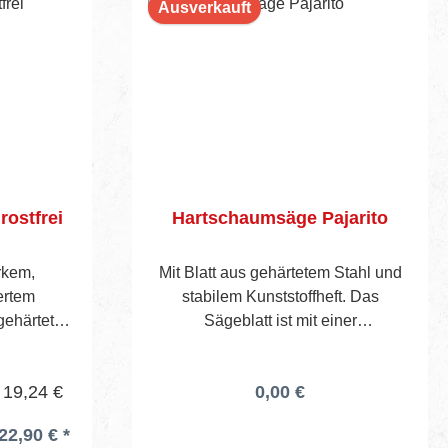
Ausverkauft
Profile, 1 Säge für PU-Profile, 1
Stellwinkel, 1 Maßstab.
rostfrei
Hartschaumsäge Pajarito
rkem,
Mit Blatt aus gehärtetem Stahl und
ertem
stabilem Kunststoffheft. Das
gehärteten
Sägeblatt ist mit einer
ssenem
Spezialzahnung versehen, die sich
erundete
hervorragend zum Schneiden von
 19,24 €
0,00 €
 gezahnt.
Platten und Zierprofilen aus
Hartschaum eignet.
22,90 € *