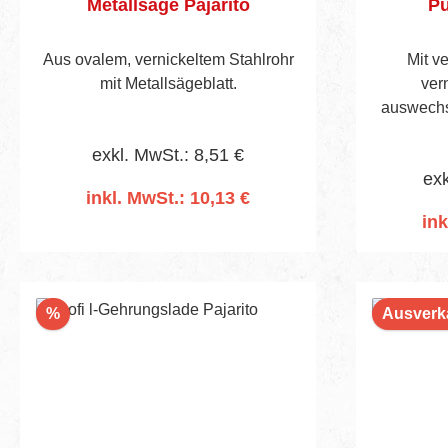
Metallsäge Pajarito
Pu
Aus ovalem, vernickeltem Stahlrohr
Mit v
mit Metallsägeblatt.
ver
auswechs
exkl. MwSt.: 8,51 €
exk
inkl. MwSt.: 10,13 €
ink
In den Warenkorb
I
Rabatt
%
Ausverk