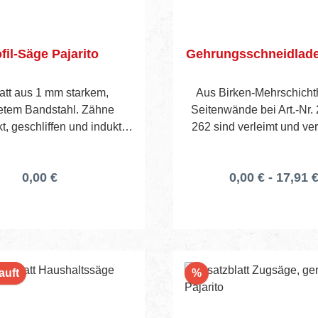
fil-Säge Pajarito
Gehrungsschneidlade 
latt aus 1 mm starkem,
Aus Birken-Mehrschicht
etem Bandstahl. Zähne
Seitenwände bei Art.-Nr
, geschliffen und induktiv
262 sind verleimt und vers
tet. Geschlossener 2-
Art.-Nr. 262S verleim
ten- Kunststoffgriff mit
verschraubt. Maße: Gesa
0,00 €
0,00 € - 17,91 €
e für 45°- und 90°-Winkel.
Schnittbreite x Schnit
ff-Schneidenschoner mit
Magnet leiste.
Rabatt
auft
%