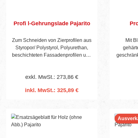
Profi l-Gehrungslade Pajarito
Pro
Zum Schneiden von Zierprofilen aus
Mit B
Styropor/ Polystyrol, Polyurethan,
gehärt
beschichteten Fassadenprofilen und
geschränkt
Holzprofilleisten. Aus starkem,
gehär
mehrfach verleimtem Holz,
Komponen
exkl. MwSt.: 273,86 €
Gradskala mit 9 verstellbaren
Anlagekant
Sägewinkeln. Lieferumfang: 1
Kunststo
inkl. MwSt.: 325,89 €
Gehrungslade, 1 Säge für PS-Profile,
In den Warenkorb
1 Säge für PU-Profile, 1 Stellwinkel,
1 Maßstab. Tischlänge 475 mm,
Schnittbreite 180 mm, Schnitthöhe
Ausverk
175 mm, Gesamtbreite 200 mm,
Gesamthöhe 230 mm.