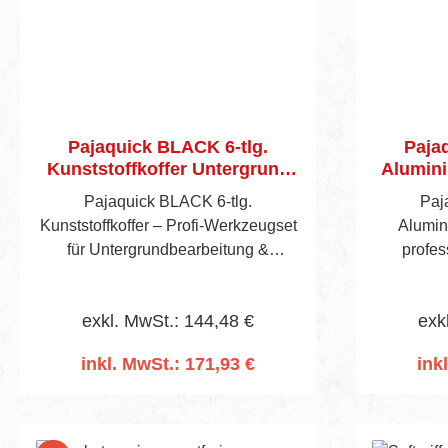
Pajaquick BLACK 6-tlg.
Paja
Kunststoffkoffer Untergrund
Alumini
bearbeiten
Pajaquick BLACK 6‑tlg.
Paj
Kunststoffkoffer – Profi-Werkzeugset
Alumin
für Untergrundbearbeitung &
profess
Spachtelarbeiten Der Pajaquick
Pajaquic
BLACK 6‑tlg. Kunststoffkoffer ist die
maximale 
exkl. MwSt.: 144,48 €
exk
ideale Lösung für professionelle
Bereich U
Anwender, die ein kompaktes,
Spacht
inkl. MwSt.: 171,93 €
ink
hochwertiges und effizientes
Alumin
In den Warenkorb
I
Spachtelset für die
Funktiona
Untergrundbearbeitung, das Glätten
ideal für
und Finishen von Oberflächen
Komfo