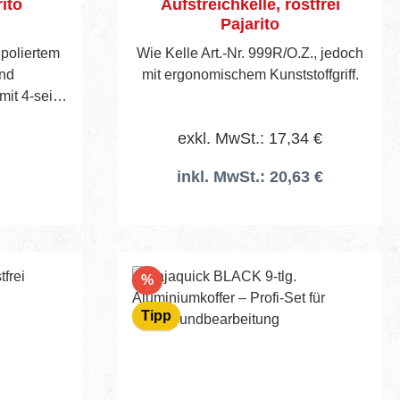
rito
Aufstreichkelle, rostfrei
Pajarito
 poliertem
Wie Kelle Art.-Nr. 999R/O.Z., jedoch
nd
mit ergonomischem Kunststoffgriff.
r Wate.
exkl. MwSt.: 17,34 €
inkl. MwSt.: 20,63 €
Rabatt
%
Tipp