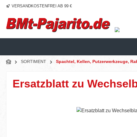
VERSANDKOSTENFREI AB 99 €
m Hauptinhalt springen
Zur Suche springen
Zur Hauptnavigation springen
SORTIMENT
Spachtel, Kellen, Putzerwerkzeuge, Ra
Ersatzblatt zu Wechselbl
Bildergalerie überspringen