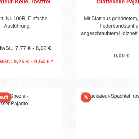
teur-Kelle, rostfrei
Glättekelle Paja
rt.-Nr. 100R. Einfache
Mit Blatt aus gehärtetem,
Ausführung.
Federbandstahl u
angeschraubtem Holzheft mit 4-seitig
angeschliffener breite
MwSt.: 7,77 € - 8,02 €
0,00 €
wSt.: 9,25 € - 9,54 € *
n den Warenkorb
Rabatt
auft
%