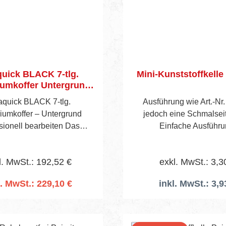
quick BLACK 7-tlg.
Mini-Kunststoffkelle 
umkoffer Untergrund
bearbeiten
aquick BLACK 7-tlg.
Ausführung wie Art.-Nr
iumkoffer – Untergrund
jedoch eine Schmalseit
ionell bearbeiten Das
Einfache Ausführu
k BLACK 7‑tlg. Set bietet
Flexibilität für Profis im
l. MwSt.: 192,52 €
exkl. MwSt.: 3,3
ntergrundbearbeitung und
eltechnik. Im stabilen
l. MwSt.: 229,10 €
inkl. MwSt.: 3,9
iumkoffer vereint sich
n den Warenkorb
lität mit Premium‑Design –
 Handwerker, die Wert auf
rt und Qualität legen.