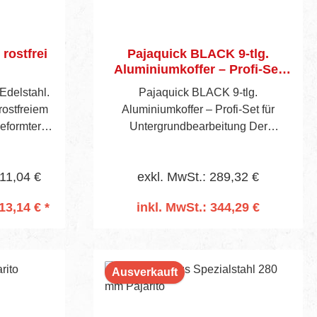
rostfrei
Pajaquick BLACK 9-tlg.
Aluminiumkoffer – Profi-Set
für Untergrundbearbeitung
Edelstahl.
Pajaquick BLACK 9-tlg.
rostfreiem
Aluminiumkoffer – Profi-Set für
eformter 2-
Untergrundbearbeitung Der
fgriff.
Pajaquick BLACK 9-tlg.
Aluminiumkoffer bietet maximale
 11,04 €
exkl. MwSt.: 289,32 €
Ausstattung für höchste Ansprüche
bei der professionellen
13,14 € *
inkl. MwSt.: 344,29 €
Untergrundbearbeitung. Das Set
rb
In den Warenkorb
kombiniert hochwertige Pajaquick
Black Spachteln mit durchdachtem
Zubehör und ermöglicht präzises,
Ausverkauft
effizientes Arbeiten selbst bei
komplexen Projekten. Der robuste
Aluminiumkoffer schützt alle