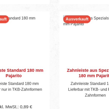
 Das Set enthält unsere
rten Pajaquick Black
chenspachteln sowie
nzendes Zubehör wie
auft
Ausverkauft
ze und Spachtelkelle – für
, sauberes und schnelles
. Effizienz und
lität Optimiert für flüssige
bläufe und gleichbleibend
rtige Ergebnisse – das
ick Black Set steht für
alität, Langlebigkeit und
ste Standard 180 mm
Zahnleiste aus Spez
ng Kleiner
Pajarito
180 mm Pajari
koffer Maße: 85 × 36 × 13
eiste Standard 180 mm
Zahnleiste Standard 
k Black – 30 × 9 cm 1×
r nur in TKB-Zahnformen
Lieferbar mit TKB- und P
lächenspachtel Pajaquick
Zahnformen
0 × 9 cm 1× 179137
achtel Pajaquick Black –
kl. MwSt.: 0,89 €