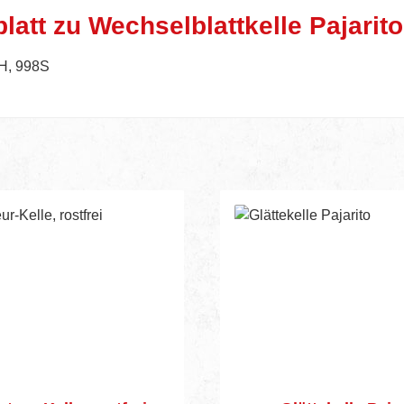
att zu Wechselblattkelle Pajarito
8H, 998S