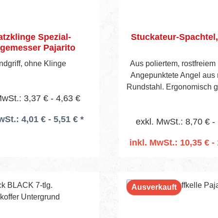
atzklinge Spezial-
Stuckateur-Spachtel, 
egemesser Pajarito
dgriff, ohne Klinge
Aus poliertem, rostfreiem 
Angepunktete Angel aus 
Rundstahl. Ergonomisch g
MwSt.: 3,37 € - 4,63 €
Komponenten-Kunststof
wSt.: 4,01 € - 5,51 € *
exkl. MwSt.: 8,70 € -
inkl. MwSt.: 10,35 € - 
In den Warenko
Ausverkauft