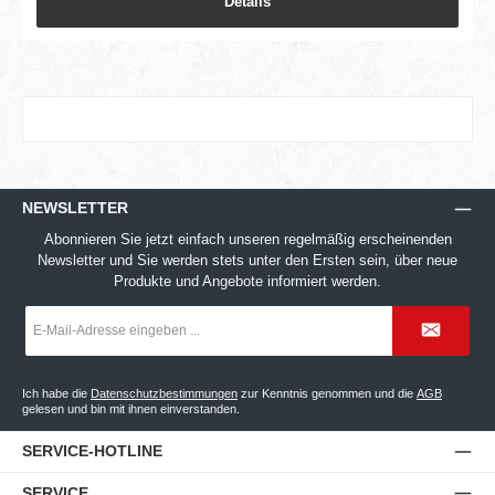
Details
NEWSLETTER
Abonnieren Sie jetzt einfach unseren regelmäßig erscheinenden
Newsletter und Sie werden stets unter den Ersten sein, über neue
Produkte und Angebote informiert werden.
E-
Mail-
Adresse
*
Ich habe die
Datenschutzbestimmungen
zur Kenntnis genommen und die
AGB
gelesen und bin mit ihnen einverstanden.
SERVICE-HOTLINE
SERVICE