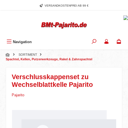
Zum Hauptinhalt springen
VERSANDKOSTENFREI AB 99 €
Navigation
SORTIMENT
Spachtel, Kellen, Putzerwerkzeuge, Rakel & Zahnspachtel
Verschlusskappenset zu
Wechselblattkelle Pajarito
Pajarito
Bildergalerie überspringen