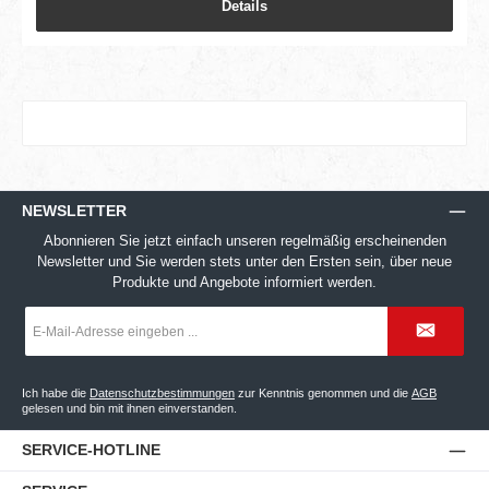
Details
NEWSLETTER
Abonnieren Sie jetzt einfach unseren regelmäßig erscheinenden
Newsletter und Sie werden stets unter den Ersten sein, über neue
Produkte und Angebote informiert werden.
E-
Mail-
Adresse
*
Ich habe die
Datenschutzbestimmungen
zur Kenntnis genommen und die
AGB
gelesen und bin mit ihnen einverstanden.
SERVICE-HOTLINE