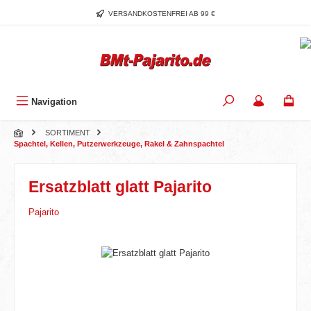
Zum Hauptinhalt springen
VERSANDKOSTENFREI AB 99 €
Navigation
SORTIMENT
Spachtel, Kellen, Putzerwerkzeuge, Rakel & Zahnspachtel
Ersatzblatt glatt Pajarito
Pajarito
Bildergalerie überspringen