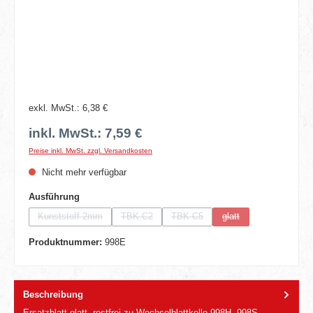
exkl. MwSt.: 6,38 €
inkl. MwSt.: 7,59 €
Preise inkl. MwSt. zzgl. Versandkosten
Nicht mehr verfügbar
auswählen
Ausführung
Kunststoff 2mm
TBK C2
TBK C5
glatt
(Diese Option ist zurzeit nicht verfügbar.)
(Diese Option ist zurzeit nicht verfügbar.)
(Diese Option ist zurzeit nicht verfügb
(Diese Option ist zurzeit
Produktnummer:
998E
Beschreibung
Ersatzblatt glatt, rostfrei zu Wechselblattkelle 998H, 998S