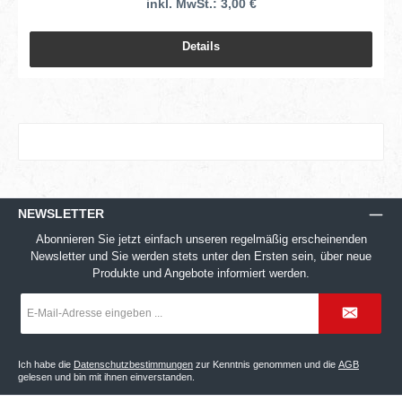
inkl. MwSt.: 3,00 €
Details
NEWSLETTER
Abonnieren Sie jetzt einfach unseren regelmäßig erscheinenden
Newsletter und Sie werden stets unter den Ersten sein, über neue
Produkte und Angebote informiert werden.
E-
Mail-
Adresse
*
Ich habe die
Datenschutzbestimmungen
zur Kenntnis genommen und die
AGB
gelesen und bin mit ihnen einverstanden.