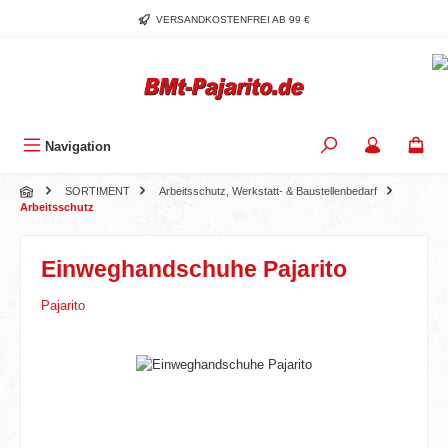
Zum Hauptinhalt springen
VERSANDKOSTENFREI AB 99 €
Navigation
SORTIMENT
Arbeitsschutz, Werkstatt- & Baustellenbedarf
Arbeitsschutz
Einweghandschuhe Pajarito
Pajarito
Bildergalerie überspringen