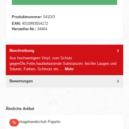
Produktnummer:
541D/3
EAN:
4010993554172
Hersteller-Nr.:
34464
Beschreibung
Aus hochwertigem Vinyl, zum Schutz
gegenÖle,Fette,hautbelastende Substanzen, leichte Laugen und
Säuren, Farben, Schmutz etc.…
Mehr
Bewertungen
Ähnliche Artikel
Rabatt
%