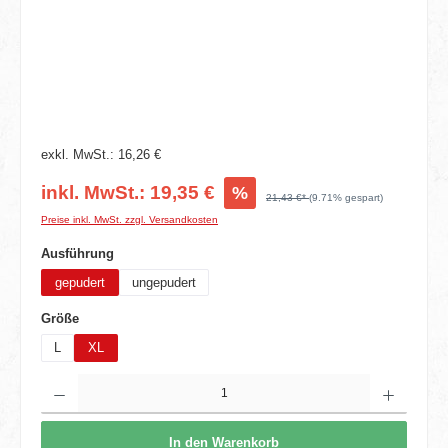
exkl. MwSt.: 16,26 €
inkl. MwSt.: 19,35 €
%
21,43 €*
(9.71% gespart)
Preise inkl. MwSt. zzgl. Versandkosten
auswählen
Ausführung
gepudert
ungepudert
auswählen
Größe
L
XL
Produkt Anzahl: Gib den gewünschten Wert ein oder benutze die Schaltflächen um die 
In den Warenkorb