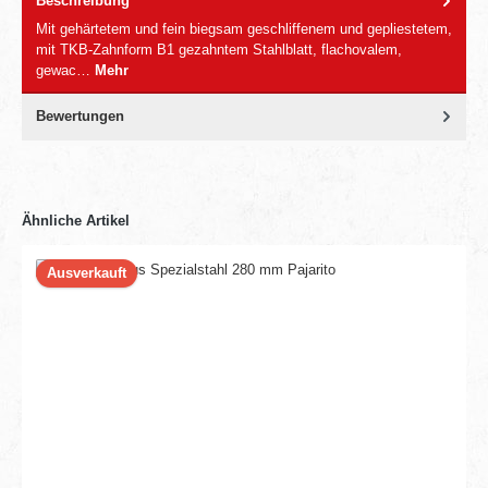
Beschreibung
Mit gehärtetem und fein biegsam geschliffenem und gepliestetem,
mit TKB-Zahnform B1 gezahntem Stahlblatt, flachovalem,
gewac…
Mehr
Bewertungen
Ähnliche Artikel
Ausverkauft