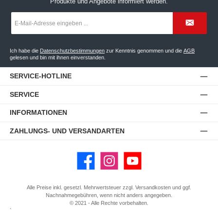
Produkte und Angebote informiert werden.
E-
Mail-
Adresse
*
Ich habe die
Datenschutzbestimmungen
zur Kenntnis genommen und die
AGB
gelesen und bin mit ihnen einverstanden.
SERVICE-HOTLINE
SERVICE
INFORMATIONEN
ZAHLUNGS- UND VERSANDARTEN
Facebook
Instagram
YouTube
Alle Preise inkl. gesetzl. Mehrwertsteuer zzgl.
Versandkosten
und ggf.
Nachnahmegebühren, wenn nicht anders angegeben.
© 2021 - Alle Rechte vorbehalten.
`