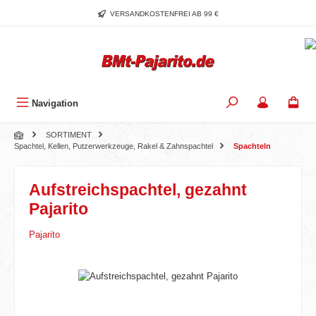
Zum Hauptinhalt springen
VERSANDKOSTENFREI AB 99 €
Navigation
SORTIMENT
Spachtel, Kellen, Putzerwerkzeuge, Rakel & Zahnspachtel
Spachteln
Aufstreichspachtel, gezahnt
Pajarito
Pajarito
Bildergalerie überspringen