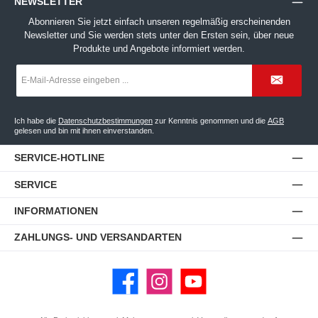
NEWSLETTER
Abonnieren Sie jetzt einfach unseren regelmäßig erscheinenden
Newsletter und Sie werden stets unter den Ersten sein, über neue
Produkte und Angebote informiert werden.
E-
Mail-
Adresse
*
Ich habe die
Datenschutzbestimmungen
zur Kenntnis genommen und die
AGB
gelesen und bin mit ihnen einverstanden.
SERVICE-HOTLINE
SERVICE
INFORMATIONEN
ZAHLUNGS- UND VERSANDARTEN
Facebook
Instagram
YouTube