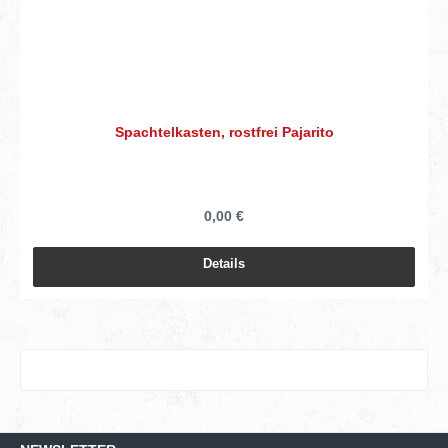
Spachtelkasten, rostfrei Pajarito
0,00 €
Details