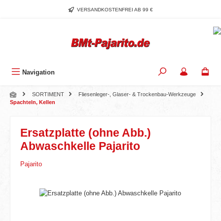
Zum Hauptinhalt springen
VERSANDKOSTENFREI AB 99 €
Navigation
SORTIMENT
Fliesenleger-, Glaser- & Trockenbau-Werkzeuge
Spachteln, Kellen
Ersatzplatte (ohne Abb.)
Abwaschkelle Pajarito
Pajarito
Bildergalerie überspringen