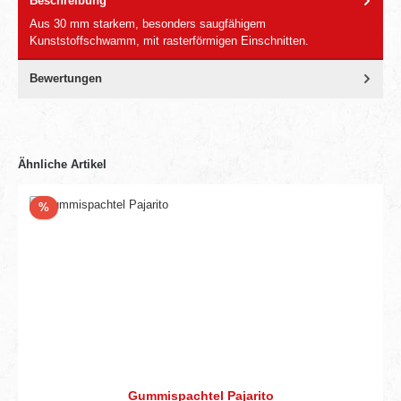
Beschreibung
Aus 30 mm starkem, besonders saugfähigem
Kunststoffschwamm, mit rasterförmigen Einschnitten.
Bewertungen
Ähnliche Artikel
Rabatt
%
Gummispachtel Pajarito