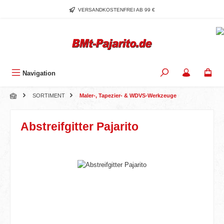
Zum Hauptinhalt springen
VERSANDKOSTENFREI AB 99 €
Navigation
SORTIMENT
Maler-, Tapezier- & WDVS-Werkzeuge
Abstreifgitter Pajarito
Bildergalerie überspringen