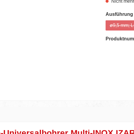
Nicht mehr
Ausführung
ø9,5 mm; 
Produktnum
Universalbohrer Multi-INOX IZA