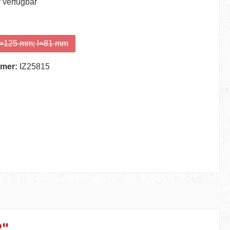
 verfügbar
auswählen
L=125 mm; l=81 mm
(Diese Option ist zurzeit nicht verfügbar.)
mer:
IZ25815
R"