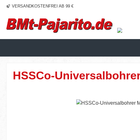
VERSANDKOSTENFREI AB 99 €
m Hauptinhalt springen
Zur Suche springen
Zur Hauptnavigation springen
HSSCo-Universalbohrer
Bildergalerie überspringen